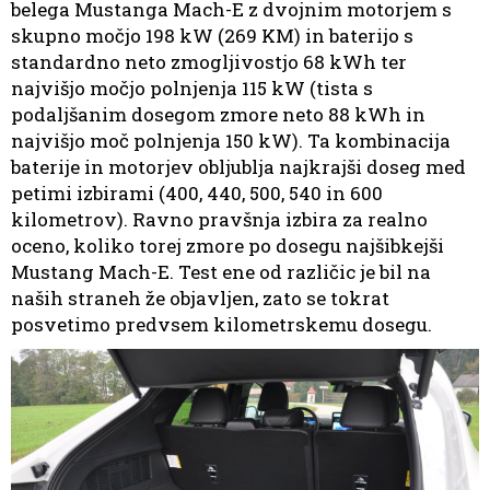
belega Mustanga Mach-E z dvojnim motorjem s
skupno močjo 198 kW (269 KM) in baterijo s
standardno neto zmogljivostjo 68 kWh ter
najvišjo močjo polnjenja 115 kW (tista s
podaljšanim dosegom zmore neto 88 kWh in
najvišjo moč polnjenja 150 kW). Ta kombinacija
baterije in motorjev obljublja najkrajši doseg med
petimi izbirami (400, 440, 500, 540 in 600
kilometrov). Ravno pravšnja izbira za realno
oceno, koliko torej zmore po dosegu najšibkejši
Mustang Mach-E. Test ene od različic je bil na
naših straneh že objavljen, zato se tokrat
posvetimo predvsem kilometrskemu dosegu.