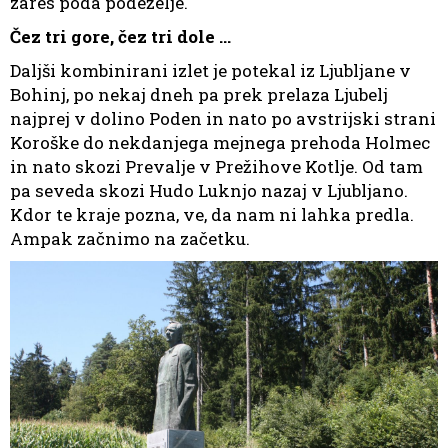
zares poda podeželje.
Čez tri gore, čez tri dole …
Daljši kombinirani izlet je potekal iz Ljubljane v
Bohinj, po nekaj dneh pa prek prelaza Ljubelj
najprej v dolino Poden in nato po avstrijski strani
Koroške do nekdanjega mejnega prehoda Holmec
in nato skozi Prevalje v Prežihove Kotlje. Od tam
pa seveda skozi Hudo Luknjo nazaj v Ljubljano.
Kdor te kraje pozna, ve, da nam ni lahka predla.
Ampak začnimo na začetku.