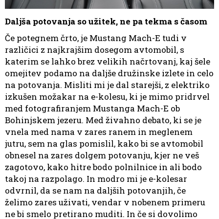
Daljša potovanja so užitek, ne pa tekma s časom
Če potegnem črto, je Mustang Mach-E tudi v
različici z najkrajšim dosegom avtomobil, s
katerim se lahko brez velikih načrtovanj, kaj šele
omejitev podamo na daljše družinske izlete in celo
na potovanja. Misliti mi je dal starejši, z elektriko
izkušen možakar na e-kolesu, ki je mimo pridrvel
med fotografiranjem Mustanga Mach-E ob
Bohinjskem jezeru. Med živahno debato, ki se je
vnela med nama v zares ranem in meglenem
jutru, sem na glas pomislil, kako bi se avtomobil
obnesel na zares dolgem potovanju, kjer ne veš
zagotovo, kako hitre bodo polnilnice in ali bodo
takoj na razpolago. In modro mi je e-kolesar
odvrnil, da se nam na daljših potovanjih, če
želimo zares uživati, vendar v nobenem primeru
ne bi smelo pretirano muditi. In če si dovolimo