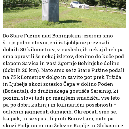
Do Stare Fužine nad Bohinjskim jezerom smo
štirje polno otovorjeni iz Ljubljane prevozili
dobrih 80 kilometrov, v naslednjih nekaj dneh pa
smo opravili še nekaj izletov, denimo do koče pod
slapom Savica in vasi Zgornje Bohinjske doline
(dobrih 20 km). Nato smo se iz Stare Fužine podali
na 75 kilometrov dolgo in zavito pot prek Tržiča
in Ljubelja skozi sotesko Čepa v dolino Poden
(Bodental), do družinskega gostišča Sereinig, ki
pozimi slovi tudi po manjšem smučišču, vse leto
pa po dobri kuhinji in kulinarični posebnosti –
odličnih jagnječjih dunajcih. Okrepčali smo se,
kajpak, in se spustili proti Borovljam, nato pa
skozi Podjuno mimo Železne Kaplje in Globasnice