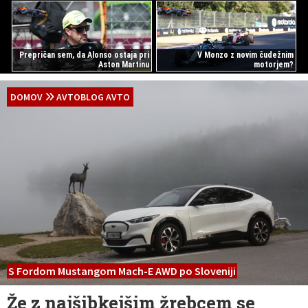
Prepričan sem, da Alonso ostaja pri
V Monzo z novim čudežnim
Aston Martinu
motorjem?
DOMOV
AVTOBLOG AVTO
S Fordom Mustangom Mach-E AWD po Sloveniji
Že z najšibkejšim žrebcem se