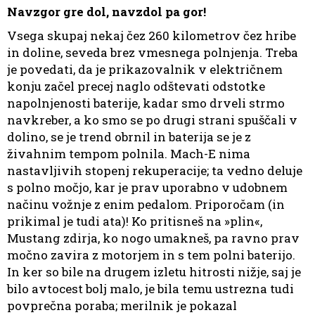
Navzgor gre dol, navzdol pa gor!
Vsega skupaj nekaj čez 260 kilometrov čez hribe
in doline, seveda brez vmesnega polnjenja. Treba
je povedati, da je prikazovalnik v električnem
konju začel precej naglo odštevati odstotke
napolnjenosti baterije, kadar smo drveli strmo
navkreber, a ko smo se po drugi strani spuščali v
dolino, se je trend obrnil in baterija se je z
živahnim tempom polnila. Mach-E nima
nastavljivih stopenj rekuperacije; ta vedno deluje
s polno močjo, kar je prav uporabno v udobnem
načinu vožnje z enim pedalom. Priporočam (in
prikimal je tudi ata)! Ko pritisneš na »plin«,
Mustang zdirja, ko nogo umakneš, pa ravno prav
močno zavira z motorjem in s tem polni baterijo.
In ker so bile na drugem izletu hitrosti nižje, saj je
bilo avtocest bolj malo, je bila temu ustrezna tudi
povprečna poraba; merilnik je pokazal