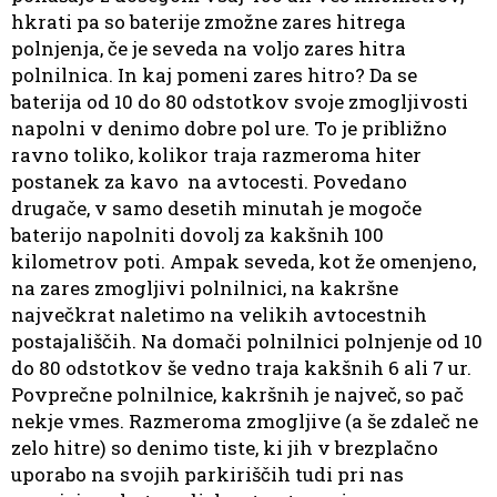
hkrati pa so baterije zmožne zares hitrega
polnjenja, če je seveda na voljo zares hitra
polnilnica. In kaj pomeni zares hitro? Da se
baterija od 10 do 80 odstotkov svoje zmogljivosti
napolni v denimo dobre pol ure. To je približno
ravno toliko, kolikor traja razmeroma hiter
postanek za kavo na avtocesti. Povedano
drugače, v samo desetih minutah je mogoče
baterijo napolniti dovolj za kakšnih 100
kilometrov poti. Ampak seveda, kot že omenjeno,
na zares zmogljivi polnilnici, na kakršne
največkrat naletimo na velikih avtocestnih
postajališčih. Na domači polnilnici polnjenje od 10
do 80 odstotkov še vedno traja kakšnih 6 ali 7 ur.
Povprečne polnilnice, kakršnih je največ, so pač
nekje vmes. Razmeroma zmogljive (a še zdaleč ne
zelo hitre) so denimo tiste, ki jih v brezplačno
uporabo na svojih parkiriščih tudi pri nas