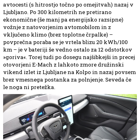
avtocesti (s hitrostjo točno po omejitvah) nazaj v
Ljubljano. Po 300 kilometrih ne pretirano
ekonomične (še manj pa energijsko razsipne)
vožnje z natovorjenim avtomobilom in z
vključeno klimo (brez toplotne črpalke) –
povprečna poraba se je vrtela blizu 20 kWh/100
km – je v bateriji še vedno ostalo za 12 odstotkov
»goriva«. Torej tudi po dosegu najšibkejši in precej
otovorjeni E-Mach z lahkoto zmore družinski
vikend izlet iz Ljubljane na Kolpo in nazaj povsem
brez vmesnega postanka za polnjenje. Seveda če
le noga ni pretežka.