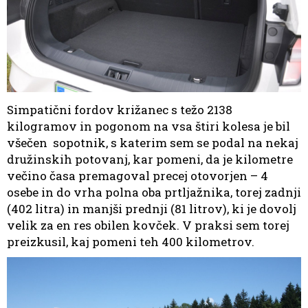
Simpatični fordov križanec s težo 2138
kilogramov in pogonom na vsa štiri kolesa je bil
všečen sopotnik, s katerim sem se podal na nekaj
družinskih potovanj, kar pomeni, da je kilometre
večino časa premagoval precej otovorjen – 4
osebe in do vrha polna oba prtljažnika, torej zadnji
(402 litra) in manjši prednji (81 litrov), ki je dovolj
velik za en res obilen kovček. V praksi sem torej
preizkusil, kaj pomeni teh 400 kilometrov.