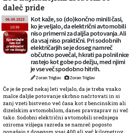
daleč pride
Kot kaže, so (do)končno minili časi,
06.09.2023
ko je veljalo, da električni avtomobili
10:36
niso primerni za daljša potovanja. Ali
da vsaj niso praktični. Pri sodobnih
električarjih se je doseg namreč
občutno povečal, hkrati pa polnilnice
rastejo kot gobe po dežju, med njimi
je vse več spodobno hitrih.
Zoran Triglav
Zoran Triglav
Če je še pred nekaj leti veljalo, da je treba vsako
malce daljše potovanje skrbno načrtovati in si
zanj vzeti bistveno več časa kot z bencinskim ali
dizelskim avtomobilom, danes pravzaprav ni več
tako. Sodobni električni avtomobili srednjega
oziroma višjega razreda se namreč pogosto
ponašajo z dosegom vsaj 400 ali več kilometrov,