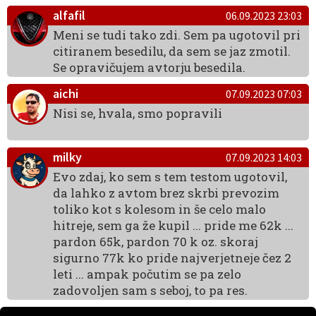
alfafil
06.09.2023 23:03
Meni se tudi tako zdi. Sem pa ugotovil pri
citiranem besedilu, da sem se jaz zmotil.
Se opravičujem avtorju besedila.
aichi
07.09.2023 07:03
Nisi se, hvala, smo popravili
milky
07.09.2023 14:03
Evo zdaj, ko sem s tem testom ugotovil,
da lahko z avtom brez skrbi prevozim
toliko kot s kolesom in še celo malo
hitreje, sem ga že kupil ... pride me 62k ...
pardon 65k, pardon 70 k oz. skoraj
sigurno 77k ko pride najverjetneje čez 2
leti ... ampak počutim se pa zelo
zadovoljen sam s seboj, to pa res.