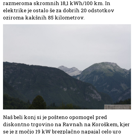
razmeroma skromnih 18,1 kWh/100 km. In
elektrike je ostalo še za dobrih 20 odstotkov
oziroma kakšnih 85 kilometrov.
Naš beli konj si je pošteno opomogel pred
diskontno trgovino na Ravnah na Koroškem, kjer
se je z močjo 19 kW brezplačno napajal celo uro