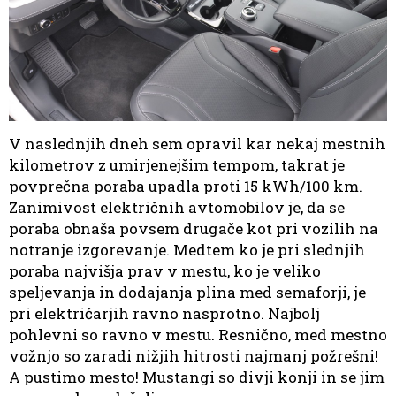
V naslednjih dneh sem opravil kar nekaj mestnih
kilometrov z umirjenejšim tempom, takrat je
povprečna poraba upadla proti 15 kWh/100 km.
Zanimivost električnih avtomobilov je, da se
poraba obnaša povsem drugače kot pri vozilih na
notranje izgorevanje. Medtem ko je pri slednjih
poraba najvišja prav v mestu, ko je veliko
speljevanja in dodajanja plina med semaforji, je
pri električarjih ravno nasprotno. Najbolj
pohlevni so ravno v mestu. Resnično, med mestno
vožnjo so zaradi nižjih hitrosti najmanj požrešni!
A pustimo mesto! Mustangi so divji konji in se jim