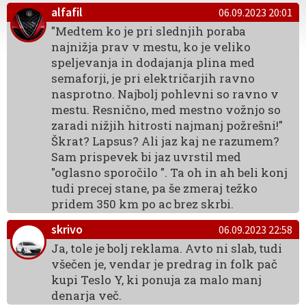
alfafil
06.09.2023 20:01
"Medtem ko je pri slednjih poraba
najnižja prav v mestu, ko je veliko
speljevanja in dodajanja plina med
semaforji, je pri električarjih ravno
nasprotno. Najbolj pohlevni so ravno v
mestu. Resnično, med mestno vožnjo so
zaradi nižjih hitrosti najmanj požrešni!"
Škrat? Lapsus? Ali jaz kaj ne razumem?
Sam prispevek bi jaz uvrstil med
"oglasno sporočilo ". Ta oh in ah beli konj
tudi precej stane, pa še zmeraj težko
pridem 350 km po ac brez skrbi.
skrivo
06.09.2023 22:58
Ja, tole je bolj reklama. Avto ni slab, tudi
všečen je, vendar je predrag in folk pač
kupi Teslo Y, ki ponuja za malo manj
denarja več.