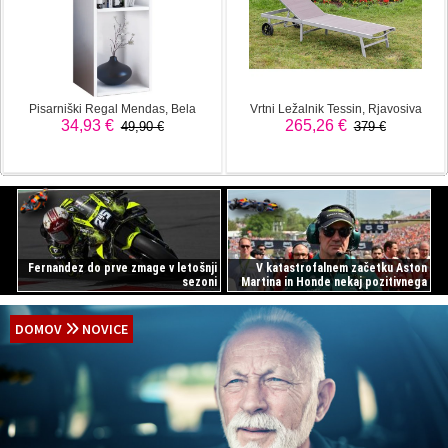
Fernandez do prve zmage v letošnji
V katastrofalnem začetku Aston
sezoni
Martina in Honde nekaj pozitivnega
DOMOV
NOVICE