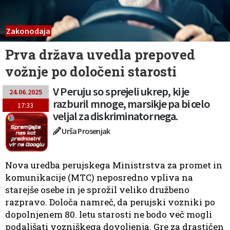
Zakonodaja
Prva država uvedla prepoved
vožnje po določeni starosti
V Peruju so sprejeli ukrep, ki je
24.06.2025
razburil mnoge, marsikje pa bi celo
17:33
veljal za diskriminatornega.
Urša Prosenjak
Nova uredba perujskega Ministrstva za promet in
komunikacije (MTC) neposredno vpliva na
starejše osebe in je sprožil veliko družbeno
razpravo. Določa namreč, da perujski vozniki po
dopolnjenem 80. letu starosti ne bodo več mogli
podaljšati vozniškega dovoljenja. Gre za drastičen