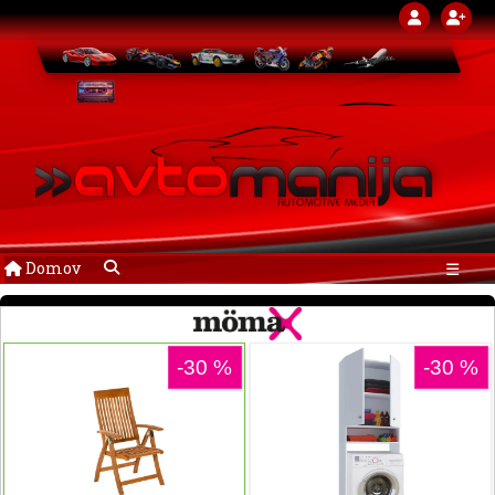
Domov
☰