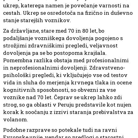
ukrep, katerega namen je povečanje varnosti na
cestah. Ukrep se osredotoča na fizično in duševno
stanje starejših voznikov.
Za državljane, stare med 70 in 80 let, bo
podaljšanje vozniškega dovoljenja pogojeno s
strožjimi zdravniškimi pregledi, veljavnost
dovoljenja pa se bo postopoma krajšala.
Pomembna razlika obstaja med profesionalnimi
in neprofesionalnimi dovoljenji. Zdravstveno-
psihološki pregledi, ki vključujejo vse od testov
vida in sluha do merjenja krvnega tlaka in ocene
kognitivnih sposobnosti, so obvezni za vse
voznike nad 70 let. Čeprav se ukrep lahko zdi
strog, so ga oblasti v Peruju predstavile kot nujen
korak k soočanju z izzivi staranja prebivalstva za
volanom.
Podobne razprave so potekale tudi na ravni
Evropske unije, vendar so predlogi o starostni