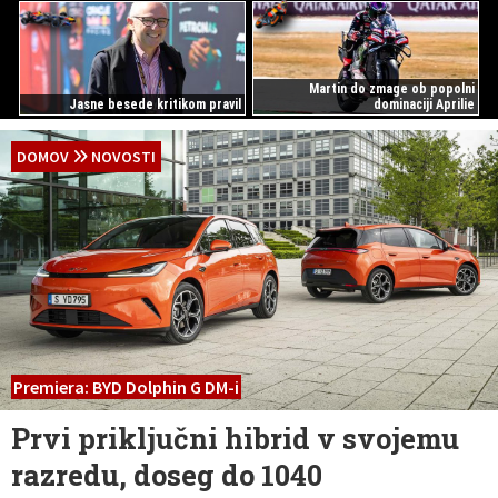
Martin do zmage ob popolni
Jasne besede kritikom pravil
dominaciji Aprilie
DOMOV
NOVOSTI
Premiera: BYD Dolphin G DM-i
Prvi priključni hibrid v svojemu
razredu, doseg do 1040