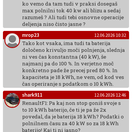
ko vemo da tam tudi v praksi dosegaš
max polnilni tok 40 kw ali blizu a sedaj
razumeš ? Ali tudi tebi osnovne operacije
deljenja niso čisto jasne ?
mrop23
12.06.2026 10:32
Tako kot vsaka, ima tudi ta baterija
določeno krivuljo moči polnjenja, slednja
ni ves čas konstantna (40 kW), še
najmanj pa do 100 %. In verjetno moč
konkretno pade že precej pred 80 %. In
kapaciteta je 18 kWh, ne vem, od kod ves
čas operiranje s podatkom o 10 kWh.
shark911
12.06.2026 12:46
RenaultF1: Pa kaj non stop goniš svoje s
to 10 kWh baterijo, če ti je pa že 2x
povedal, da je baterija 18 kWh? Podatki o
polnilnem času za 40 kW so za 18 kWh
baterijo! Kaj ti ni jasno?