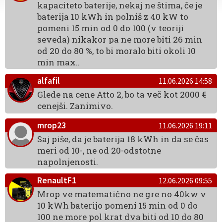
kapaciteto baterije, nekaj ne štima, če je
baterija 10 kWh in polniš z 40 kW to
pomeni 15 min od 0 do 100 (v teoriji
seveda) nikakor pa ne more biti 26 min
od 20 do 80 %, to bi moralo biti okoli 10
min max..
alfafil
11.06.2026 14:58
Glede na cene Atto 2, bo ta več kot 2000 €
cenejši. Zanimivo.
mrop23
11.06.2026 19:11
Saj piše, da je baterija 18 kWh in da se čas
meri od 10-, ne od 20-odstotne
napolnjenosti.
RenaultF1
12.06.2026 09:55
Mrop ve matematično ne gre no 40kw v
10 kWh baterijo pomeni 15 min od 0 do
100 ne more pol krat dva biti od 10 do 80