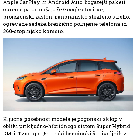
Apple CarPlay in Android Auto, bogatejši paketi
opreme pa prinašajo še Google storitve,
projekcijski zaslon, panoramsko stekleno streho,
ogrevane sedeže, brezžično polnjenje telefona in
360-stopinjsko kamero.
Ključna posebnost modela je pogonski sklop v
obliki priključno-hibridnega sistem Super Hybrid
DM-i. Tvori ga 1,5-litrski bencinski štirivaljnik z