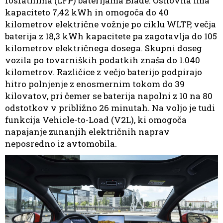
fosfatnima (LFP) baterijama Blade. Osnovna ima
kapaciteto 7,42 kWh in omogoča do 40
kilometrov električne vožnje po ciklu WLTP, večja
baterija z 18,3 kWh kapacitete pa zagotavlja do 105
kilometrov električnega dosega. Skupni doseg
vozila po tovarniških podatkih znaša do 1.040
kilometrov. Različice z večjo baterijo podpirajo
hitro polnjenje z enosmernim tokom do 39
kilovatov, pri čemer se baterija napolni z 10 na 80
odstotkov v približno 26 minutah. Na voljo je tudi
funkcija Vehicle-to-Load (V2L), ki omogoča
napajanje zunanjih električnih naprav
neposredno iz avtomobila.