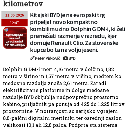
kilometrov
Kitajski BYD je na evropski trg
11.06.2026
pripeljal novo kompaktno
12:47
kombilimuzino Dolphin G DM-i, ki želi
premešati razmerja v razredu, kjer
domuje Renault Clio. Za slovenske
kupce bo ta na voljo jeseni.
Peter Pirkovič
BYD
Dolphin G DM-i meri 4,16 metra v dolžino, 1,82
metra v širino in 1,57 metra v višino, medtem ko
medosna razdalja znaša 2,61 metra. Zaradi
elektrificirane platforme in dolge medosne
razdalje BYD obljublja nadpovprečno prostorno
kabino, prtljažnik pa ponuja od 425 do 1.225 litrov
prostornine. V notranjosti so serijsko vgrajeni
8,8-palčni digitalni merilniki ter osrednji zaslon
velikosti 10,1 ali 12,8 palca. Podprta sta sistema