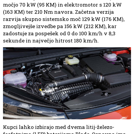
močjo 70 kW (95 KM) in elektromotor s 120 kW
(163 KM) ter 210 Nm navora. Začetna verzija
razvija skupno sistemsko moč 129 kW (176 KM),
zmogljivejše izvedbe pa 156 kW (212 KM), kar
zadostuje za pospešek od 0 do 100 km/h v 8,3
sekunde in največjo hitrost 180 km/h.
Kupci lahko izbirajo med dvema litij-železo-