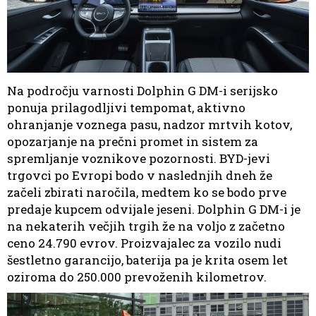
Na področju varnosti Dolphin G DM-i serijsko
ponuja prilagodljivi tempomat, aktivno
ohranjanje voznega pasu, nadzor mrtvih kotov,
opozarjanje na prečni promet in sistem za
spremljanje voznikove pozornosti. BYD-jevi
trgovci po Evropi bodo v naslednjih dneh že
začeli zbirati naročila, medtem ko se bodo prve
predaje kupcem odvijale jeseni. Dolphin G DM-i je
na nekaterih večjih trgih že na voljo z začetno
ceno 24.790 evrov. Proizvajalec za vozilo nudi
šestletno garancijo, baterija pa je krita osem let
oziroma do 250.000 prevoženih kilometrov.