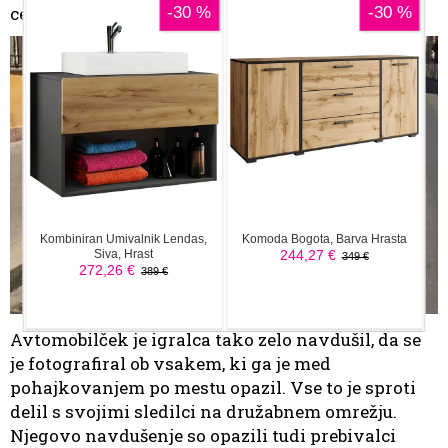
cestah še vedno dokaj pogost prizor.
Avtomobilček je igralca tako zelo navdušil, da se
je fotografiral ob vsakem, ki ga je med
pohajkovanjem po mestu opazil. Vse to je sproti
delil s svojimi sledilci na družabnem omrežju.
Njegovo navdušenje so opazili tudi prebivalci