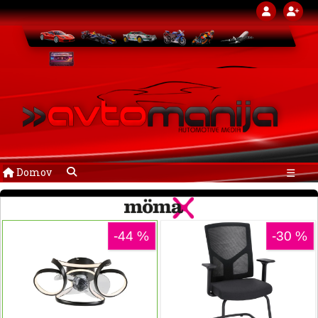
Domov
☰