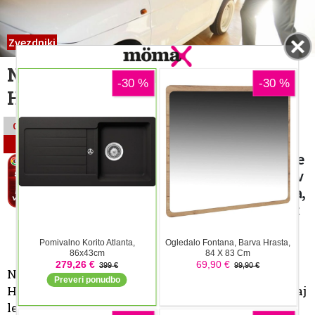
Zvezdniki
Nenavadno darilo za Toma
Hanksa
Tom Hanks je eden najpremožnješih
09.08.2021
filmskih zvezdnikov z občudovanja
00:33
vrednim voznim parkom. V njem pa je
vozilo, ki v druščino superšportnikov
in zvezdniških avtomobilov ne spada,
vseeno pa je igralcu zelo pri srcu: Fiat
126. Bolha.
Urša Prosenjak
Nekoliko nenavadna zgodba se je začela s
Hanksovimi počitnicami v Budimpešti pred nekaj
leti. Vzhodnoevropski malček je na madžarskih