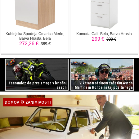
Fernandez do prve zmage v letošnji
V katastrofalnem začetku Aston
sezoni
Martina in Honde nekaj pozitivnega
DOMOV
ZANIMIVOSTI