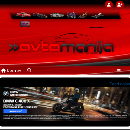
Domov
☰
Zapri oglas