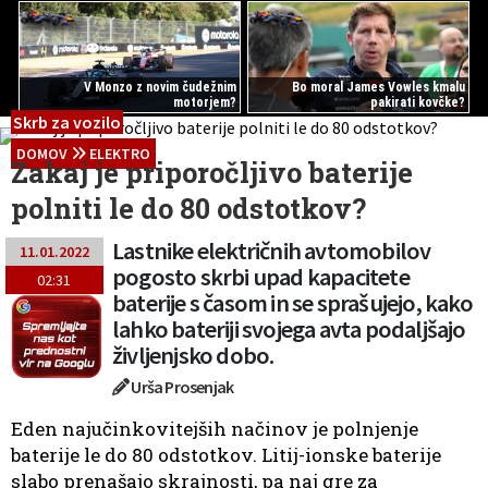
V Monzo z novim čudežnim
Bo moral James Vowles kmalu
motorjem?
pakirati kovčke?
Skrb za vozilo
DOMOV
ELEKTRO
Zakaj je priporočljivo baterije
polniti le do 80 odstotkov?
Lastnike električnih avtomobilov
11.01.2022
pogosto skrbi upad kapacitete
02:31
baterije s časom in se sprašujejo, kako
lahko bateriji svojega avta podaljšajo
življenjsko dobo.
Urša Prosenjak
Eden najučinkovitejših načinov je polnjenje
baterije le do 80 odstotkov. Litij-ionske baterije
slabo prenašajo skrajnosti, pa naj gre za