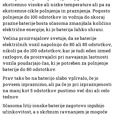
ekstremno visoke ali nizke temperature ali pa za
ekstremne cikle polnjenja in praznjenja. Pogosto
polnjenje do 100 odstotkov in vožnja do skoraj
prazne baterije bosta sčasoma zmanjšala količino
električne energije, ki jo baterija lahko shrani.
Večina proizvajalcev svetuje, da se baterije
električnih vozil napolnijo do 80 ali 85 odstotkov,
nikoli pa do 100 odstotkov, kar je tudi eden izmed
razlogov, da proizvajalci pri navajanju lastnosti
vozila poudarjajo čas, ki je potreben za polnjenje
baterije do 80 odstotkov.
Prav tako bo na baterijo slabo vplivalo, če jo
povsem izpraznimo, ali pa če jo pri izpraznjenosti
na manj kot 5 odstotkov pustimo več dni ali celo
tednov.
Sčasoma litij-ionske baterije zagotovo izgubijo
učinkovitost, a s skrbnim ravnanjem je mogoče