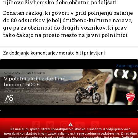
njihovo življenjsko dobo občutno podaljšati.
Dodaten razlog, ki govori v prid polnjenju baterije
do 80 odstotkov je bolj družbeno-kulturne narave,
gre pa za obzirnost do drugih voznikov, ki prav
tako čakajo na prosto mesto na javni polnilnici.
Za dodajanje komentarjev morate biti prijavljeni.
Zapri oglas
Na naši hudi spletni strani uporabljamo piškotke, s katerimi izboljšujemo vašo
© Copyright 1999-2026 Avtomanija
uporabniško izkušnjo in vam zagotavljamo ustrezne vsebine in oglaševanje. Z nadaljno
uporabo naše spletne strani se šteje, da ste s tem seznanjeni. Več o tem v
Politiki