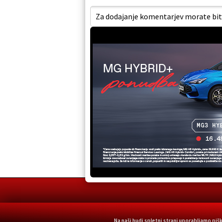
Za dodajanje komentarjev morate biti 
Na naši hudi spletni strani uporabljamo pi