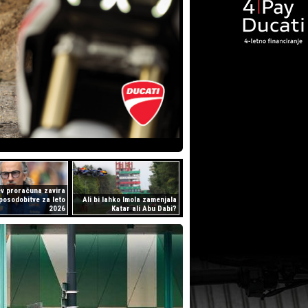
ev proračuna zavira
posodobitve za leto
Ali bi lahko Imola zamenjala
2026
Katar ali Abu Dabi?