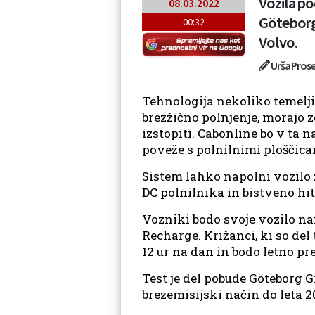
Vozila po
08.03.2022
Göteborgu
00:32
Volvo.
Urša Pros
Tehnologija nekoliko temelji n
brezžično polnjenje, morajo zg
izstopiti. Cabonline bo v ta
poveže s polnilnimi ploščica
Sistem lahko napolni vozilo z
DC polnilnika in bistveno hit
Vozniki bodo svoje vozilo n
Recharge. Križanci, ki so del 
12 ur na dan in bodo letno pr
Test je del pobude Göteborg 
brezemisijski način do leta 2