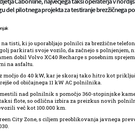
djetja Cabonline, največjega taksi operaterja v nordijs
 del pilotnega projekta za testiranje brezžičnega pol
enjak
a tisti, ki jo uporabljajo polnilci za brezžične telefon
olj parkirati svoje vozilo, da začnejo s polnjenjem, ni
 namen dobil Volvo XC40 Recharge s posebnim sprejem
mi na asfaltu.
 močjo do 40 kW, kar je skoraj tako hitro kot priklju
rejše od običajnega 11 kW AC polnilnika.
amestili nad polnilnik s pomočjo 360-stopinjske ka
taksi flote, so odlična izbira za preizkus novih polnil
evozili več kot 100.000 km.
Green City Zone, s ciljem preoblikovanja javnega pre
030.