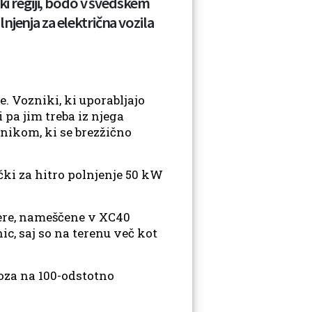
ki regiji, bodo v švedskem
njenja za električna vozila
e. Vozniki, ki uporabljajo
 pa jim treba iz njega
nikom, ki se brezžično
čki za hitro polnjenje 50 kW
mere, nameščene v XC40
nic, saj so na terenu več kot
voza na 100-odstotno