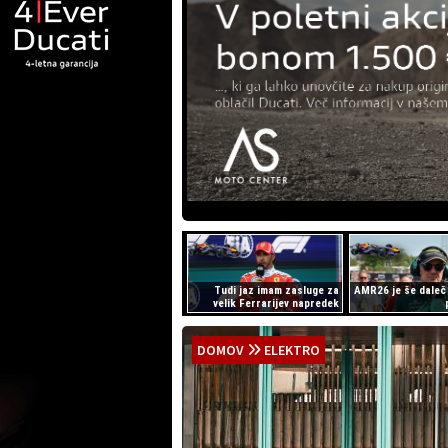
Tudi jaz imam zasluge za
AMR26 je še daleč
velik Ferrarijev napredek
DOMOV
ELEKTRO