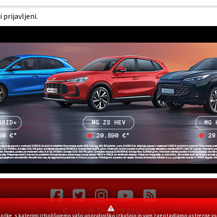
prijavljeni.
© Copyright 1999-2026 Avtomanija
škotke, s katerimi izboljšujemo vašo uporabniško izkušnjo in vam zagotavljamo ustrezne vs