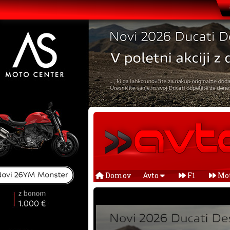
Domov
Avto
F1
Mo