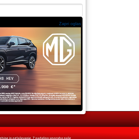
Zapri oglas
ebine in oglaševanje. Z nadaljno uporabo naše