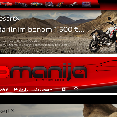
toGP
Rally
O strani