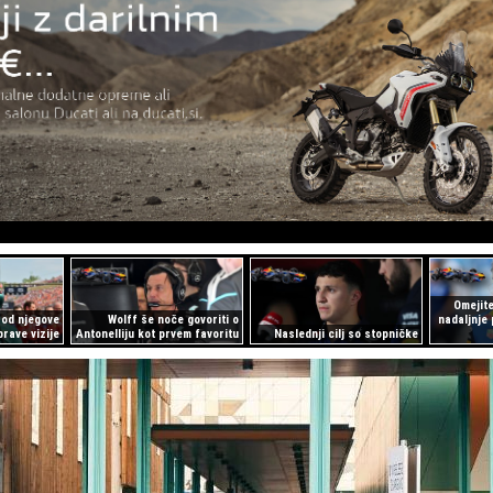
Omejit
 od njegove
Wolff še noče govoriti o
nadaljnje 
prave vizije
Antonelliju kot prvem favoritu
Naslednji cilj so stopničke