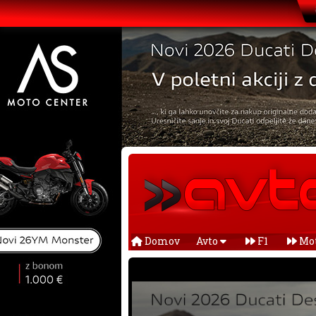
Domov
Avto
F1
Mo