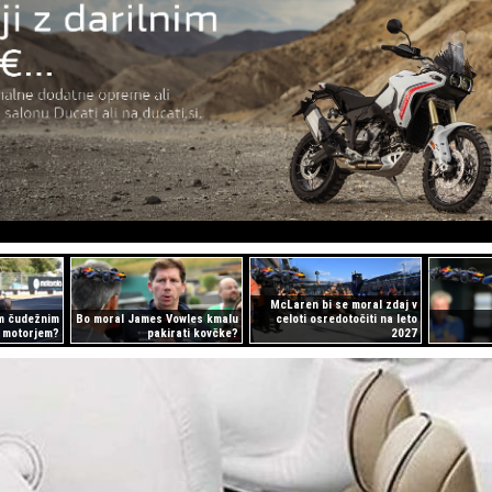
McLaren bi se moral zdaj v
m čudežnim
Bo moral James Vowles kmalu
celoti osredotočiti na leto
motorjem?
pakirati kovčke?
2027