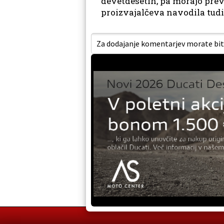
devetdesetih, pa morajo preve
proizvajalčeva navodila tudi 
Za dodajanje komentarjev morate biti 