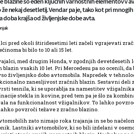
 blazine so eden ključnih varnostnih elementov v avt
o že nekaj desetletij. Vendar pa je, tako kot pri mnogih
ka doba krajša od življenjske dobe avta.
enjak
i pred okoli štiridesetimi leti začeli vgrajevati zračn
inoma bi bilo to 10 ali 15 let.
vajalci, med drugim Honda, v zgodnjih devetdesetih le
blazin vsakih 10 let. Pri Mercedesu pa so ocenili, da 
le vso življenjsko dobo avtomobila. Napredek v tehnol
kcionalno zanesljivost zračnih blazin. Sestavni deli 
 vrsti tesnila, ki se uporablja za namestitev vžigalnik
acije stekla in kovine, pred tem pa je šlo za kombinac
vala na funkcionalnost vžigalnikov. To lahko povzroč
lahko povzroči težave z zračno blazino.
tomobilih zato nimajo roka trajanja in se bo načelo
bnik. Lastniki avtomobilov, ki so bili izdelani v osem