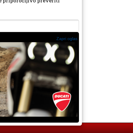
 priporočljivo preveriti
Zapri oglas