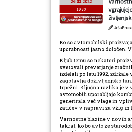
Varnostne
26.03.2022
vgrajujej
19:30
življenjs
Urša Pros
Ko so avtomobilski proizvajalc
uporabnosti jasno določen. Več
Kljub temu so nekateri proiz
svetovali preverjanje zračnih 
izdelali po letu 1992, zdrža
zagotavlja doživljenjsko fun
trpežni. Ključna razlika je v
avtomobili uporabljajo kombin
generirala več vlage in vpli
zatičev v napravi za vžig in 
Varnostne blazine v novih av
takrat, ko bo avto že starodo