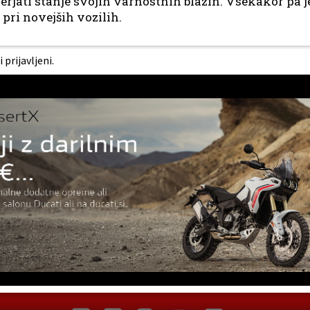
rjati stanje svojih varnostnih blazin. Vsekakor pa je
pri novejših vozilih.
prijavljeni.