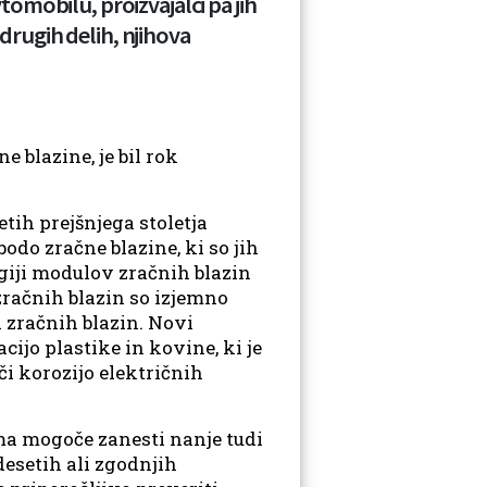
omobilu, proizvajalci pa jih
 drugih delih, njihova
e blazine, je bil rok
tih prejšnjega stoletja
bodo zračne blazine, ki so jih
ogiji modulov zračnih blazin
zračnih blazin so izjemno
a zračnih blazin. Novi
ijo plastike in kovine, ki je
i korozijo električnih
ma mogoče zanesti nanje tudi
desetih ali zgodnjih