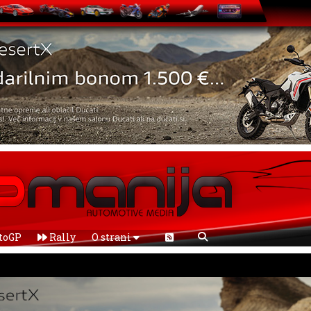
toGP
Rally
O strani