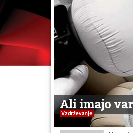
Ali imajo var
Vzdrževanje