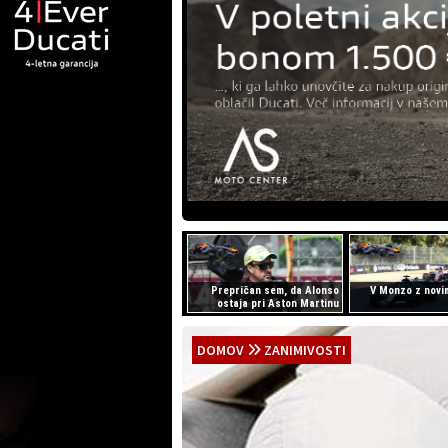
Prepričan sem, da Alonso
V Monzo z novi
ostaja pri Aston Martinu
DOMOV
ZANIMIVOSTI