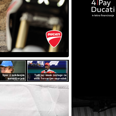
Spor z nekdanjim
Tudi jaz imam zasluge za
menedžerjem
velik Ferrarijev napredek