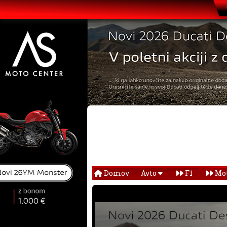
Domov
Avto
F1
Mo