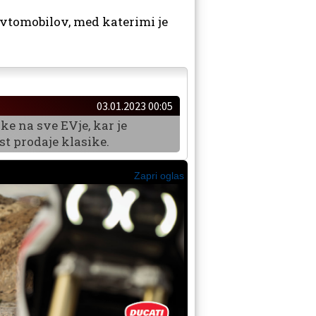
avtomobilov, med katerimi je
03.01.2023 00:05
ke na sve EVje, kar je
t prodaje klasike.
Zapri oglas