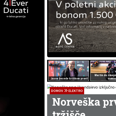
Martin do zmage
Jasne besede kritikom pravil
domina
DOMOV
ELEKTRO
Norveška prv
tržišče