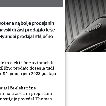
 kot ena najbolje prodajanih
avski državi prodajalo le še
Hyundai prodajal izključno
de in električne avtomobile.
dlično prodajo dosegla tudi
. S 1. januarjem 2023 postaja
jati če električne
li na tržišču in prepričani
dnosti,« je povedal Thomas