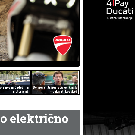
o z novim čudežnim
Bo moral James Vowles kmalu
motorjem?
pakirati kovčke?
o električno