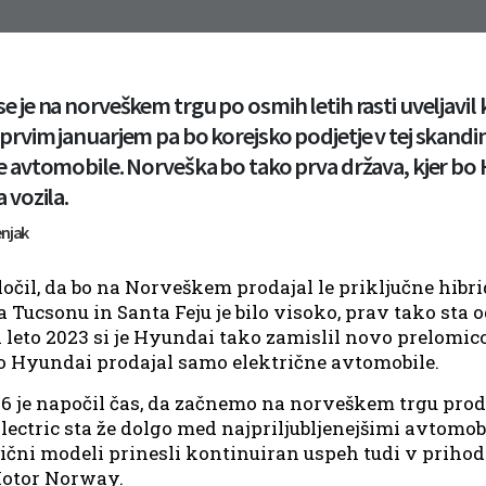
e je na norveškem trgu po osmih letih rasti uveljavil
prvim januarjem pa bo korejsko podjetje v tej skandin
e avtomobile. Norveška bo tako prva država, kjer bo 
 vozila.
enjak
ločil, da bo na Norveškem prodajal le priključne hibri
Tucsonu in Santa Feju je bilo visoko, prav tako sta o
a leto 2023 si je Hyundai tako zamislil novo prelomico
bo Hyundai prodajal samo električne avtomobile.
6 je napočil čas, da začnemo na norveškem trgu proda
lectric sta že dolgo med najpriljubljenejšimi avtomobi
ični modeli prinesli kontinuiran uspeh tudi v priho
Motor Norway.