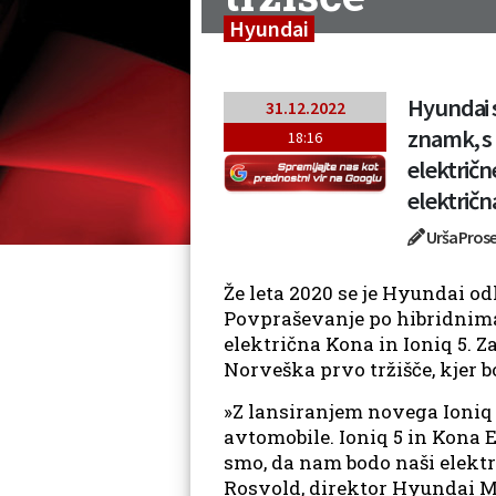
Hyundai
Hyundai s
31.12.2022
znamk, s 
18:16
električn
električna
Urša Pros
Že leta 2020 se je Hyundai od
Povpraševanje po hibridnima 
električna Kona in Ioniq 5. Z
Norveška prvo tržišče, kjer 
»Z lansiranjem novega Ioniq 
avtomobile. Ioniq 5 in Kona E
smo, da nam bodo naši elektr
Rosvold, direktor Hyundai 