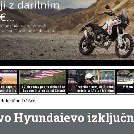
 ob popolni
10 dirkačev pozna dirkališče
Prepričan sem, da Alonso
V Monz
ciji Aprilie
Sepang International Circuit
ostaja pri Aston Martinu
o Hyundaievo izključn