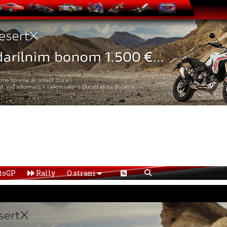
toGP
Rally
O strani