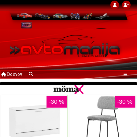
Domov
☰