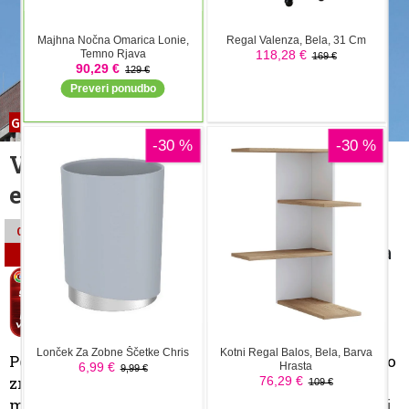
Gospodarstvo
Volkswagen namenja milijardo
evrov za ukinitev delovnih mest
Koncern Volkswagen meni, da je čas
03.05.2024
za zmanjšanje števila zaposlenih. V ta
21:10
namen namenja skoraj milijardo
evrov.
Urša Prosenjak
Po poročanju Bloomerga v Volkswagnu načrtujejo
znatno zmanjšanje števila pisarniških delovnih
mest, saj verjamejo, da bi lahko bile stvari znotraj