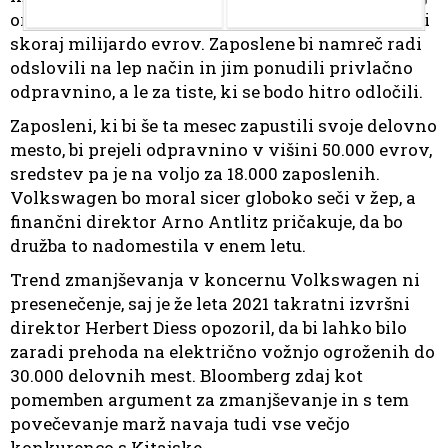
organizacije manj birokratske. Za to so zagotovili
skoraj milijardo evrov. Zaposlene bi namreč radi
odslovili na lep način in jim ponudili privlačno
odpravnino, a le za tiste, ki se bodo hitro odločili.
Zaposleni, ki bi še ta mesec zapustili svoje delovno
mesto, bi prejeli odpravnino v višini 50.000 evrov,
sredstev pa je na voljo za 18.000 zaposlenih.
Volkswagen bo moral sicer globoko seči v žep, a
finančni direktor Arno Antlitz pričakuje, da bo
družba to nadomestila v enem letu.
Trend zmanjševanja v koncernu Volkswagen ni
presenečenje, saj je že leta 2021 takratni izvršni
direktor Herbert Diess opozoril, da bi lahko bilo
zaradi prehoda na električno vožnjo ogroženih do
30.000 delovnih mest. Bloomberg zdaj kot
pomemben argument za zmanjševanje in s tem
povečevanje marž navaja tudi vse večjo
konkurenco s Kitajske.