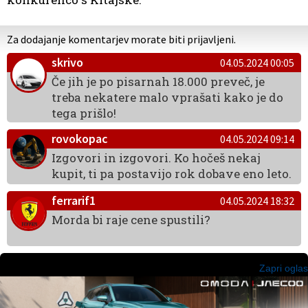
Za dodajanje komentarjev morate biti prijavljeni.
skrivo
04.05.2024 00:05
Če jih je po pisarnah 18.000 preveč, je
treba nekatere malo vprašati kako je do
tega prišlo!
rovokopac
04.05.2024 09:14
Izgovori in izgovori. Ko hočeš nekaj
kupit, ti pa postavijo rok dobave eno leto.
ferrarif1
04.05.2024 18:32
Morda bi raje cene spustili?
Zapri oglas