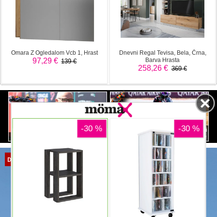
Martin do zmage ob popolni
Jasne besede kritikom pravil
dominaciji Aprilie
DOMOV
NOVICE