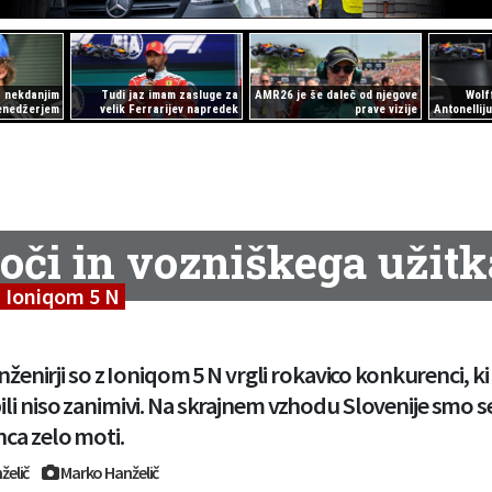
z nekdanjim
Tudi jaz imam zasluge za
AMR26 je še daleč od njegove
Wolf
enedžerjem
velik Ferrarijev napredek
prave vizije
Antonellij
oči in vozniškega užitk
 Ioniqom 5 N
nženirji so z Ioniqom 5 N vrgli rokavico konkurenci, ki 
i niso zanimivi. Na skrajnem vzhodu Slovenije smo se 
ca zelo moti.
želič
Marko Hanželič