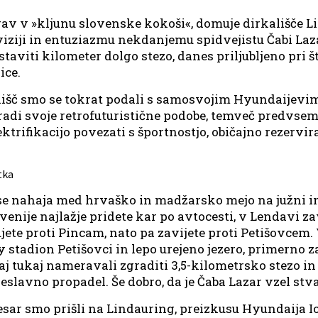
v v »kljunu slovenske kokoši«, domuje dirkališče Li
iji in entuziazmu nekdanjemu spidvejistu Čabi Lazarj
taviti kilometer dolgo stezo, danes priljubljeno pri š
ice.
lišč smo se tokrat podali s samosvojim Hyundaijevi
zaradi svoje retrofuturistične podobe, temveč predvsem
lektrifikacijo povezati s športnostjo, običajno rezerv
 se nahaja med hrvaško in madžarsko mejo na južni i
ovenije najlažje pridete kar po avtocesti, v Lendavi za
jete proti Pincam, nato pa zavijete proti Petišovcem.
 stadion Petišovci in lepo urejeno jezero, primerno 
zaj tukaj nameravali zgraditi 3,5-kilometrsko stezo in c
eslavno propadel. Še dobro, da je Čaba Lazar vzel stva
esar smo prišli na Lindauring, preizkusu Hyundaija Io