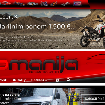
toGP
Rally
O strani