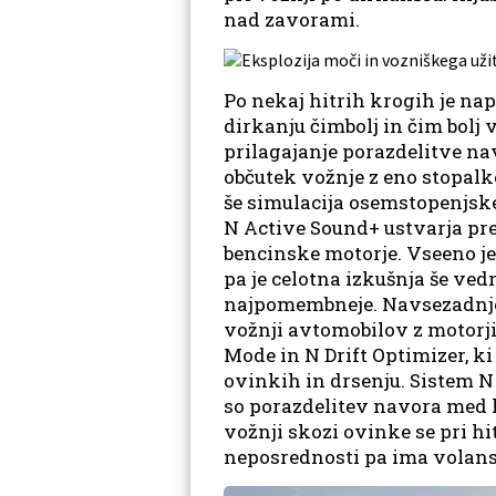
nad zavorami.
Po nekaj hitrih krogih je napo
dirkanju čimbolj in čim bolj
prilagajanje porazdelitve na
občutek vožnje z eno stopalk
še simulacija osemstopenjsk
N Active Sound+ ustvarja pre
bencinske motorje. Vseeno je
pa je celotna izkušnja še ved
najpomembneje. Navsezadnje n
vožnji avtomobilov z motorji
Mode in N Drift Optimizer, k
ovinkih in drsenju. Sistem N
so porazdelitev navora med k
vožnji skozi ovinke se pri hi
neposrednosti pa ima volans