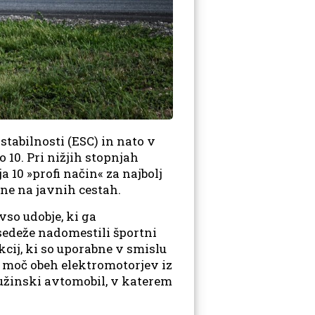
stabilnosti (ESC) in nato v
 10. Pri nižjih stopnjah
 10 »profi način« za najbolj
ne na javnih cestah.
so udobje, ki ga
edeže nadomestili športni
kcij, ki so uporabne v smislu
d moč obeh elektromotorjev iz
užinski avtomobil, v katerem