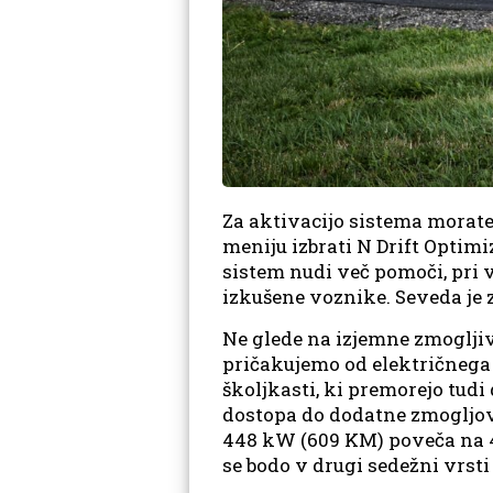
Za aktivacijo sistema morate 
meniju izbrati N Drift Optimi
sistem nudi več pomoči, pri v
izkušene voznike. Seveda je 
Ne glede na izjemne zmogljiv
pričakujemo od električnega
školjkasti, ki premorejo tudi
dostopa do dodatne zmogljovo
448 kW (609 KM) poveča na 4
se bodo v drugi sedežni vrsti