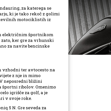
ndauring, za katerega se
u, ki je tako rekoč z golimi
tevilnih motociklistih iz
m električnim športnikom
 zato, ker gre za vrhunski
irano za navite bencinske
n vzhodni ter avtocesto na
vijete z nje in mimo
 V neposredni bližini
za športni ribolov. Omenimo
elo igrišče za golf, a je
ri v svoje roke.
niq 5 N. Gre seveda za