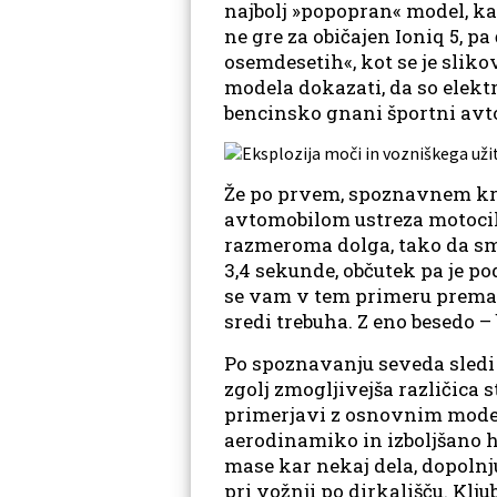
najbolj »popopran« model, kar
ne gre za običajen Ioniq 5, p
osemdesetih«, kot se je slik
modela dokazati, da so elektr
bencinsko gnani športni avt
Že po prvem, spoznavnem kro
avtomobilom ustreza motociklo
razmeroma dolga, tako da smo
3,4 sekunde, občutek pa je po
se vam v tem primeru premak
sredi trebuha. Z eno besedo –
Po spoznavanju seveda sledi i
zgolj zmogljivejša različica
primerjavi z osnovnim modelom
aerodinamiko in izboljšano h
mase kar nekaj dela, dopolnju
pri vožnji po dirkališču. Klj