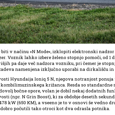
biti v načinu »N Mode«, izklopiti elektronski nadzor 
zer. Voznik lahko izbere želeno stopnjo pomoči, od 1 do
išjih pa daje več nadzora vozniku, pri čemer je stopnja
zadeva namenjena izključno uporabi na dirkališču in 
osti Hyundaija Ioniq 5 N, njegova notranjost ponuja v
 kombilimuzinskega križanca. Resda so standardne s
 dovolj bočne opore, volan je dobil nekaj dodatnih fun
sti (npr. N Grin Boost), ki za obdobje desetih sekun
78 kW (650 KM), a vseeno je to v osnovi še vedno dr
 dobro počutili tako otroci kot dva odrasla potnika.