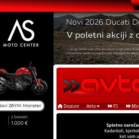
Domov
Avto
F1
Mo