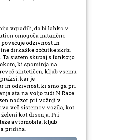
iju vgradili, da bi lahko v
ribution omogoča natančno
 povečuje odzivnost in
atne dirkaške občutke skrbi
Ta sistem skupaj s funkcijo
vokom, ki spominja na
reveč sintetičen, kljub vsemu
praksi, kar je
 in odzivnost, ki smo ga pri
nja sta na voljo tudi N Race
zen nadzor pri vožnji v
ava več sistemov vozila, kot
želeni kot drsenja. Pri
teže avtomobila, kljub
a pridiha.