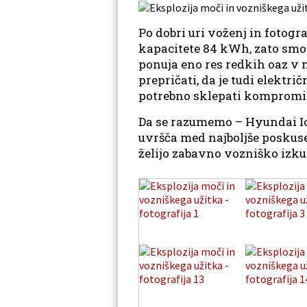
Po dobri uri voženj in fotogra
kapacitete 84 kWh, zato smo s
ponuja eno res redkih oaz v na
prepričati, da je tudi elektr
potrebno sklepati kompromis
Da se razumemo – Hyundai Ion
uvršča med najboljše poskuse 
želijo zabavno vozniško izkuš