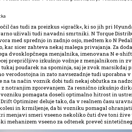
čil čas tudi za preizkus »igračk«, ki so jih pri Hyunda
 varno uživali tudi navadni smrtniki. N Torque Dist
vora med sprednjo in zadnjo osjo, medtem ko N Pedal
o, kar sicer zahteva nekaj malega privajanja. Za dod
ega dvosklopčnega menjalnika, imenovana N e-shift. 
cej prepričljivo izkušnjo vožnje z menjalnikom in z
 tukaj poudarek na spominja, saj je zvok marsikdaj p
no verodostojna in zato navsezadnje tudi uporabna v 
a ta način voznik dobi tudi nekaj občutka za nadzor
 z notranjim zgorevanjem. Za resnično izkušnjo dirka
i vozniku pomagata doseči optimalno hitrost in ustre
 Drift Optimizer deluje tako, da v realnem času uravn
olesi in krmiljenje, da bi vozniku pomagal ohranjati 
tri menjavi smeri vseeno nekoliko čuti dve toni žive 
ki mehanizem vseeno za odtenek preveč sintetičneg