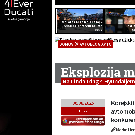
McLaren bi se moral zdaj v
celoti osredotočiti na leto
Spor 
2027
m
DOMOV
AVTOBLOG AVTO
Eksplozija m
Na Lindauring s Hyundaijem
Korejski i
06.08.2025
avtomobil
13:22
konkuren
Marko Han