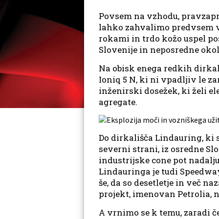
Povsem na vzhodu, pravzapra
lahko zahvalimo predvsem viz
rokami in trdo kožo uspel pos
Slovenije in neposredne okol
Na obisk enega redkih dirka
Ioniq 5 N, ki ni vpadljiv le 
inženirski dosežek, ki želi e
agregate.
Do dirkališča Lindauring, ki
severni strani, iz osredne Sl
industrijske cone pot nadalju
Lindauringa je tudi Speedway
še, da so desetletje in več na
projekt, imenovan Petrolia, n
A vrnimo se k temu, zaradi č