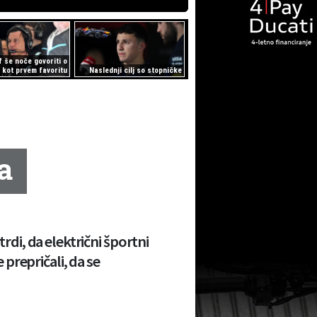
f še noče govoriti o
u kot prvem favoritu
Naslednji cilj so stopničke
a
trdi, da električni športni
prepričali, da se