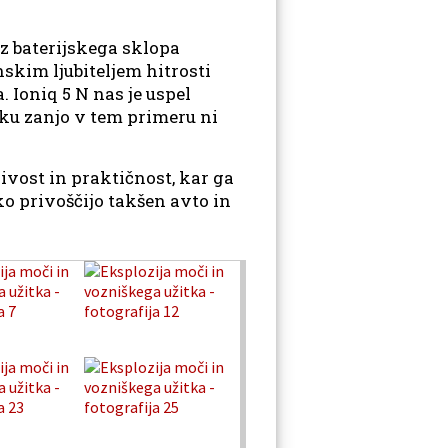
 iz baterijskega sklopa
skim ljubiteljem hitrosti
. Ioniq 5 N nas je uspel
niku zanjo v tem primeru ni
ivost in praktičnost, kar ga
ko privoščijo takšen avto in