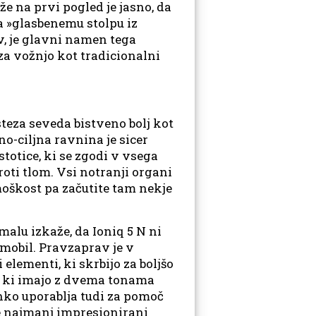
e na prvi pogled je jasno, da
na »glasbenemu stolpu iz
v, je glavni namen tega
 za vožnjo kot tradicionalni
steza seveda bistveno bolj kot
o-ciljna ravnina je sicer
totice, ki se zgodi v vsega
oti tlom. Vsi notranji organi
oškost pa začutite tam nekje
malu izkaže, da Ioniq 5 N ni
mobil. Pravzaprav je v
elementi, ki skrbijo za boljšo
i, ki imajo z dvema tonama
ahko uporablja tudi za pomoč
še najmanj impresionirani