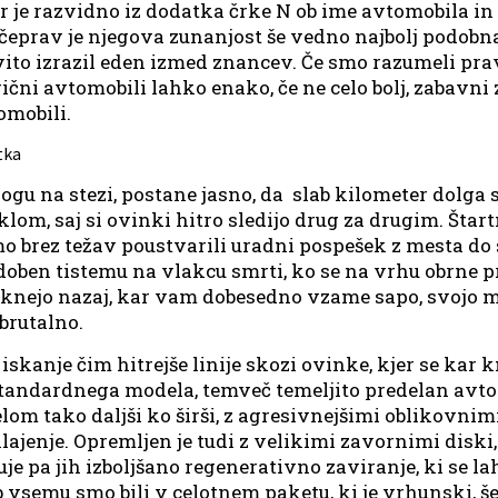
 je razvidno iz dodatka črke N ob ime avtomobila in ž
a čeprav je njegova zunanjost še vedno najbolj podob
ovito izrazil eden izmed znancev. Če smo razumeli pra
ični avtomobili lahko enako, če ne celo bolj, zabavni
omobili.
gu na stezi, postane jasno, da
slab kilometer dolga 
m, saj si ovinki hitro sledijo drug za drugim. Štartn
 brez težav poustvarili uradni pospešek z mesta do s
doben tistemu na vlakcu smrti, ko se na vrhu obrne pr
nejo nazaj, kar vam dobesedno vzame sapo, svojo m
 brutalno.
skanje čim hitrejše linije skozi ovinke, kjer se kar k
 standardnega modela, temveč temeljito predelan avto
 tako daljši ko širši, z agresivnejšimi oblikovnimi 
lajenje. Opremljen je tudi z velikimi zavornimi disk
je pa jih izboljšano regenerativno zaviranje, ki se l
ub vsemu smo bili v celotnem paketu, ki je vrhunski, 