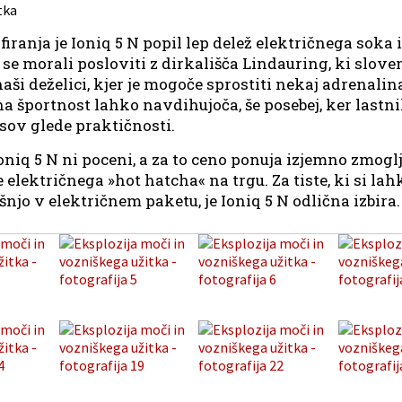
firanja je Ioniq 5 N popil lep delež električnega soka
e morali posloviti z dirkališča Lindauring, ki sloven
ši deželici, kjer je mogoče sprostiti nekaj adrenalina
ična športnost lahko navdihujoča, še posebej, ker last
ov glede praktičnosti.
iq 5 N ni poceni, a za to ceno ponuja izjemno zmoglj
električnega »hot hatcha« na trgu. Za tiste, ki si lah
njo v električnem paketu, je Ioniq 5 N odlična izbira.