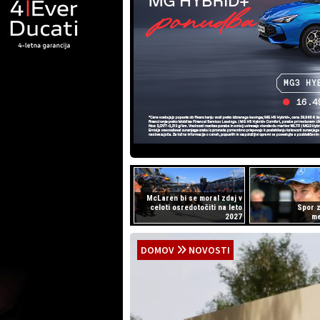
McLaren bi se moral zdaj v
celoti osredotočiti na leto
Spor 
2027
m
DOMOV
NOVOSTI