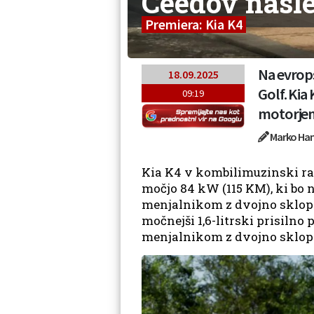
Ceedov nasl
Premiera: Kia K4
Na evrop
18.09.2025
Golf. Kia
09:19
motorjema
Marko Han
Kia K4 v kombilimuzinski raz
močjo 84 kW (115 KM), ki bo
menjalnikom z dvojno sklopk
močnejši 1,6-litrski prisiln
menjalnikom z dvojno sklop