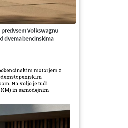
nca predvsem Volkswagnu
 med dvema bencinskima
urbobencinskim motorjem z
 sedemstopenjskim
m. Na voljo je tudi
80 KM) in samodejnim