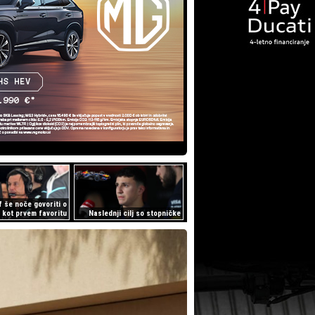
f še noče govoriti o
u kot prvem favoritu
Naslednji cilj so stopničke