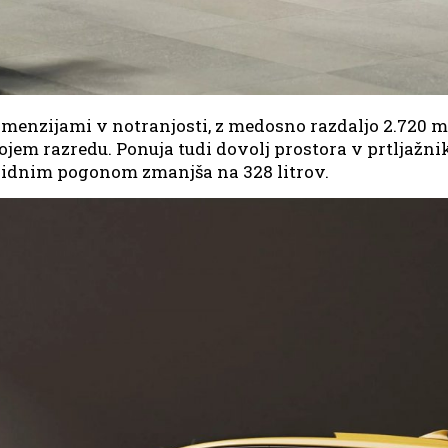
imenzijami v notranjosti, z medosno razdaljo 2.720 
jem razredu. Ponuja tudi dovolj prostora v prtljažnik
bridnim pogonom zmanjša na 328 litrov.