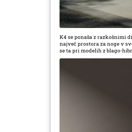
K4 se ponaša z razkošnimi d
največ prostora za noge v svo
se ta pri modelih z blago-hi