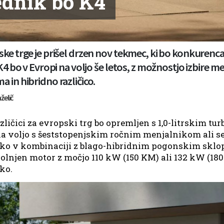
ednik bo K4
ske trge je prišel drzen nov tekmec, ki bo konkure
 K4 bo v Evropi na voljo še letos, z možnostjo izbire
 in hibridno različico.
želič
ličici za evropski trg bo opremljen s 1,0-litrskim t
 na voljo s šeststopenjskim ročnim menjalnikom ali
o v kombinaciji z blago-hibridnim pogonskim sklopo
o polnjen motor z močjo 110 kW (150 KM) ali 132 kW (1
ko.