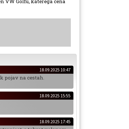
en VW Golfu, katerega cena
18.09.2025 10:47
ek pojav na cestah.
18.09.2025 15:55
18.09.2025 17:45