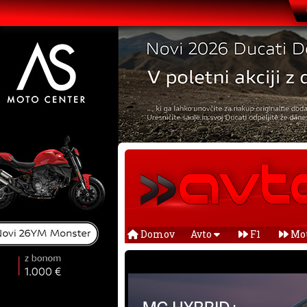
Domov
Avto
F1
Mo