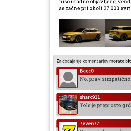
niso uradno objavljene, ven
se začne pri okoli 27.000 evri
Za dodajanje komentarjev morate biti 
Bacc0
No, prav simpatično t
shark911
Tole je preprosto grdo
7even77