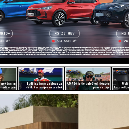
z nekdanjim
Tudi jaz imam zasluge za
AMR26 je še daleč od njegove
Wolf
enedžerjem
velik Ferrarijev napredek
prave vizije
Antonellij