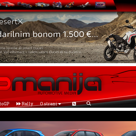
toGP
Rally
O strani