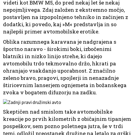
videti kot BMW M5, do pred nekaj let še nekaj
nepojmljivega. Zdaj založen z ekstremno močjo,
postavljen na izpopolnjeno tehniko in začinjen z
dodatki, ki povedo, kaj »M« predstavlja in so
najlepši primer avtomobilske erotike.
Oblika razumnega karavana je nadgrajena s
športno naravo - širokimi boki, izbočenimi
blatniki in nizko linijo strehe, ki dajejo
avtomobilu trdo tekmovalno držo, hkrati pa
ohranjajo vsakdanjo uporabnost. Z značilno
zeleno bravo, pragovi, spojlerji in nenazadnje
štiricevnim lanserjem ognjemeta in božanskega
zvoka v bogatem difuzorju na zadku.
Skeptičen nad smislom take avtomobilske
kreacije po prvih kilometrih z običajnim tipanjem
pospeškov, sem pozno poletnega jutra, še v trdi
temi, odložil preostanek družine na letalo za grški