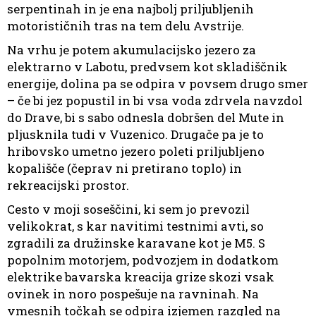
serpentinah in je ena najbolj priljubljenih
motorističnih tras na tem delu Avstrije.
Na vrhu je potem akumulacijsko jezero za
elektrarno v Labotu, predvsem kot skladiščnik
energije, dolina pa se odpira v povsem drugo smer
– če bi jez popustil in bi vsa voda zdrvela navzdol
do Drave, bi s sabo odnesla dobršen del Mute in
pljusknila tudi v Vuzenico. Drugače pa je to
hribovsko umetno jezero poleti priljubljeno
kopališče (čeprav ni pretirano toplo) in
rekreacijski prostor.
Cesto v moji soseščini, ki sem jo prevozil
velikokrat, s kar navitimi testnimi avti, so
zgradili za družinske karavane kot je M5. S
popolnim motorjem, podvozjem in dodatkom
elektrike bavarska kreacija grize skozi vsak
ovinek in noro pospešuje na ravninah. Na
vmesnih točkah se odpira izjemen razgled na