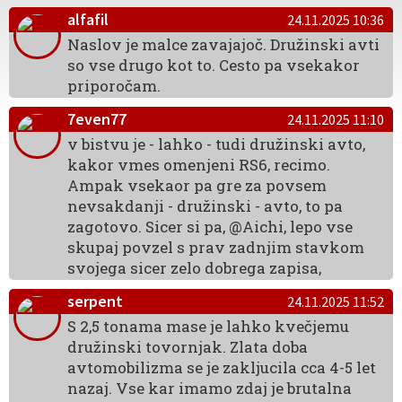
alfafil
24.11.2025 10:36
Naslov je malce zavajajoč. Družinski avti
so vse drugo kot to. Cesto pa vsekakor
priporočam.
7even77
24.11.2025 11:10
v bistvu je - lahko - tudi družinski avto,
kakor vmes omenjeni RS6, recimo.
Ampak vsekaor pa gre za povsem
nevsakdanji - družinski - avto, to pa
zagotovo. Sicer si pa, @Aichi, lepo vse
skupaj povzel s prav zadnjim stavkom
svojega sicer zelo dobrega zapisa,
serpent
24.11.2025 11:52
S 2,5 tonama mase je lahko kvečjemu
družinski tovornjak. Zlata doba
avtomobilizma se je zakljucila cca 4-5 let
nazaj. Vse kar imamo zdaj je brutalna