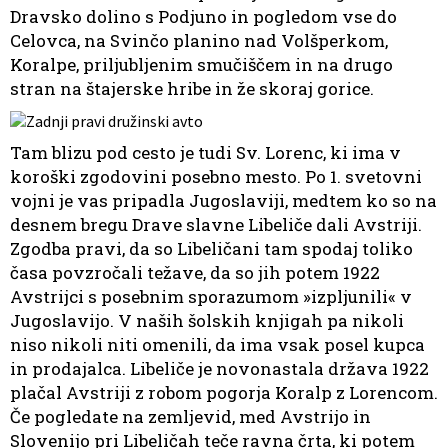
Dravsko dolino s Podjuno in pogledom vse do
Celovca, na Svinčo planino nad Volšperkom,
Koralpe, priljubljenim smučiščem in na drugo
stran na štajerske hribe in že skoraj gorice.
Tam blizu pod cesto je tudi Sv. Lorenc, ki ima v
koroški zgodovini posebno mesto. Po 1. svetovni
vojni je vas pripadla Jugoslaviji, medtem ko so na
desnem bregu Drave slavne Libeliče dali Avstriji.
Zgodba pravi, da so Libeličani tam spodaj toliko
časa povzročali težave, da so jih potem 1922
Avstrijci s posebnim sporazumom »izpljunili« v
Jugoslavijo. V naših šolskih knjigah pa nikoli
niso nikoli niti omenili, da ima vsak posel kupca
in prodajalca. Libeliče je novonastala država 1922
plačal Avstriji z robom pogorja Koralp z Lorencom.
Če pogledate na zemljevid, med Avstrijo in
Slovenijo pri Libeličah teče ravna črta, ki potem