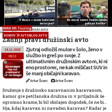
V Monzo z novim čudežnim
Bo moral James Vowles kmalu
motorjem?
pakirati kovčke?
BMW M5 Touring
DOMOV
AVTOBLOG AVTO
Zadnji pravi družinski avto
Zjutraj odložiš mulce v šolo, ženo v
24.11.2025
službo in greš po svoje. Z
00:12
ultimativnim družinskim avtom, ki ni
enoprostorec, ne kak mišičast SUV in
še manj običajni karavan.
Artur Švarc
Artur Švarc
Druženje z družinsko naravnanim karavanom,
kamor gre petčlanska družina in v prtljažnik še
ogromno krame, bi bil običajen dogodek, če ne bi…
Hja, kdaj karavan ni navaden karavan? Kadar je