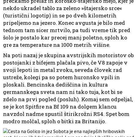
prečkamo prelaz in koroško-štajersko mejo, kjer je
nekdo ukradel tablo za zeleno »štajersko srce«
(turistični logotip) in se po dveh kilometrih
pripeljemo na jezero. Konec avgusta je bilo med
tednom tam sicer mrtvilo, pa tudi vreme tik pred
šolo je postalo kar precej manj poletno, sploh ko
gre za temperature na 1000 metrih višine.
Na poti nazaj je skupina avstrijskih motoristov ob
postojanki z bifejem plačala pivo, če V8 zapoje v
svoji lepoti in metal zvoku, seveda človek rad
ustreže, kolegi pa so potem huronsko vpili in
ploskali. Bencinska dediščina in kultura
germanskega sveta nam ni tako tuja, kot bi se
zdelo na prvi pogled (posluh). Komaj sem odpeljal,
se je kot Spitfire na Bf 109 na dolgem klancu
navzdol nadme spustil štirikrožni RS4. Spet bom
modro molčal, sploh o bitki za Britanijo.