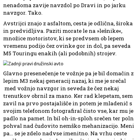
nenadoma zavije navzdol po Dravi in po jarku
navzgor. Tako.
Avstrijci znajo z asfaltom, cesta je odlična, široka
in predvidljiva. Paziti morate le na »lešnike«,
množice motoristov, ki se predvsem ob lepem
vremenu podijo čez ovinke gor in dol, pa seveda
M5 Touringu enakih (ali podobnih) strojev.
Glavno presenečenje te vožnje pa je bil domačin z
lepim M3 nekaj generacij nazaj, ki me je srečal
med vožnjo navzgor in seveda že čez nekaj
trenutkov obrnil za mano. Ker rad klepetam, sem
zavil na prvo postajališče in potem je mladenič s
svojim telefonom fotografiral čisto vse, kar mu je
padlo na pamet. In bil oh-in-sploh srečen ter poln
pohval nad čudovito nemško mehanizacijo. Meni
pa… se je zdelo nadvse imenitno. Na vrhu ceste