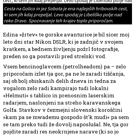
Cesta na Golico in jez Sobota je ena najlepših hribovskih cest,
ki sem jih kdaj prepeljal. Levo spodaj je Libeliško polje nad
reko Dravo. Spoznavanje teh krajev toplo priporočam.
Edina »žrtev« te gorske avanturice je bil sicer moj
leto dni star Nikon DSLR, ki je zadnjič v svojem
kratkem, a bednem življenju požrl fotografije,
preden so ga postavili pred strelski vod.
Vsem bencinoglavcem (petrolheadom) pa – zelo
priporočam izlet tja gor, pa ne le zaradi tiščanja,
saj ob bolj obiskanih delih dneva in tedna za
vogalom zelo radi kampirajo tudi lokalni
»Helmuti« s tablico in prenosnim laserskim
radarjem, naslonjeni na streho karavanskega
Golfa. Stavkov v čezmejni slovenski koroščini
»kam pa se mwademu gospodo št'k mudi« pa sem
se tam preko tudi že dovolj naposlušal. Ne, tja gor
pojdite zaradi res neokrnjene narave (ki so jo