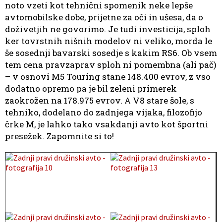
noto vzeti kot tehnični spomenik neke lepše
avtomobilske dobe, prijetne za oči in ušesa, da o
doživetjih ne govorimo. Je tudi investicija, sploh
ker tovrstnih nišnih modelov ni veliko, morda le
še sosednji bavarski sosedje s kakim RS6. Ob vsem
tem cena pravzaprav sploh ni pomembna (ali pač)
– v osnovi M5 Touring stane 148.400 evrov, z vso
dodatno opremo pa je bil zeleni primerek
zaokrožen na 178.975 evrov. A V8 stare šole, s
tehniko, dodelano do zadnjega vijaka, filozofijo
črke M, je lahko tako vsakdanji avto kot športni
presežek. Zapomnite si to!