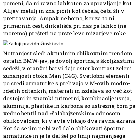
pomeni, da ni ravno lahkoten za upravljanje kot
Alijev metulj in zna pičiti kot čebela, če bi šli v
pretiravanja. Ampak ne bomo, ker za to ni
primernih cest, dirkališča pri nas pa lahko (ne
moremo) prešteti na prste leve mizarjeve roke.
Notranjost sledi aktualnim oblikovnim trendom
ostalih BMW-jev, je dovolj športna, s školjkastimi
sedeži, v oranžni barvi daje oster kontrast zeleni
zunanjosti otoka Man (C4G). Svetlobni elementi
po sredi armaturke s prelivajo v M-ovih modro-
rdečih odtenkih, materiali in izdelava so več kot
dostojni in znamki primerni, kombinacije usnja,
aluminija, plastike in karbona so ustrezne, bom pa
vedno bentil nad »šalabajzerskim« odnosom
oblikovalcem, ki v avte vtikajo dva ravna ekrana.
Kot da se jim ne bi več dalo oblikovati športne
armaturke in je ta del šel po liniji najmanjšega