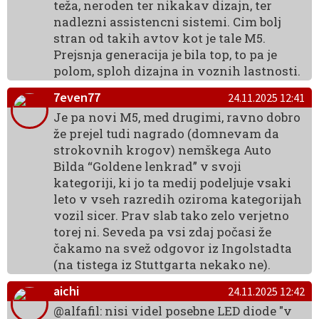
teža, neroden ter nikakav dizajn, ter
nadlezni assistencni sistemi. Cim bolj
stran od takih avtov kot je tale M5.
Prejsnja generacija je bila top, to pa je
polom, sploh dizajna in voznih lastnosti.
7even77
24.11.2025 12:41
Je pa novi M5, med drugimi, ravno dobro
že prejel tudi nagrado (domnevam da
strokovnih krogov) nemškega Auto
Bilda “Goldene lenkrad” v svoji
kategoriji, ki jo ta medij podeljuje vsaki
leto v vseh razredih oziroma kategorijah
vozil sicer. Prav slab tako zelo verjetno
torej ni. Seveda pa vsi zdaj počasi že
čakamo na svež odgovor iz Ingolstadta
(na tistega iz Stuttgarta nekako ne).
aichi
24.11.2025 12:42
@alfafil: nisi videl posebne LED diode "v