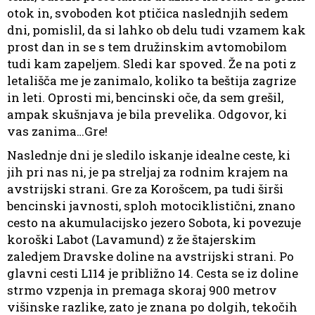
otok in, svoboden kot ptičica naslednjih sedem
dni, pomislil, da si lahko ob delu tudi vzamem kak
prost dan in se s tem družinskim avtomobilom
tudi kam zapeljem. Sledi kar spoved. Že na poti z
letališča me je zanimalo, koliko ta beštija zagrize
in leti. Oprosti mi, bencinski oče, da sem grešil,
ampak skušnjava je bila prevelika. Odgovor, ki
vas zanima…Gre!
Naslednje dni je sledilo iskanje idealne ceste, ki
jih pri nas ni, je pa streljaj za rodnim krajem na
avstrijski strani. Gre za Korošcem, pa tudi širši
bencinski javnosti, sploh motociklistični, znano
cesto na akumulacijsko jezero Sobota, ki povezuje
koroški Labot (Lavamund) z že štajerskim
zaledjem Dravske doline na avstrijski strani. Po
glavni cesti L114 je približno 14. Cesta se iz doline
strmo vzpenja in premaga skoraj 900 metrov
višinske razlike, zato je znana po dolgih, tekočih