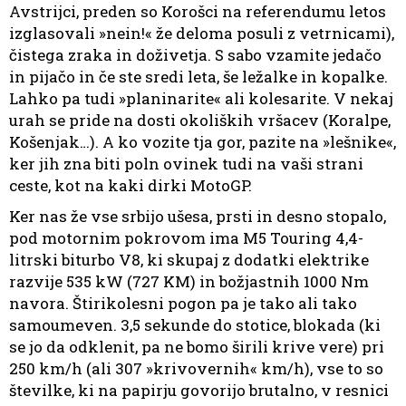
Avstrijci, preden so Korošci na referendumu letos
izglasovali »nein!« že deloma posuli z vetrnicami),
čistega zraka in doživetja. S sabo vzamite jedačo
in pijačo in če ste sredi leta, še ležalke in kopalke.
Lahko pa tudi »planinarite« ali kolesarite. V nekaj
urah se pride na dosti okoliških vršacev (Koralpe,
Košenjak…). A ko vozite tja gor, pazite na »lešnike«,
ker jih zna biti poln ovinek tudi na vaši strani
ceste, kot na kaki dirki MotoGP.
Ker nas že vse srbijo ušesa, prsti in desno stopalo,
pod motornim pokrovom ima M5 Touring 4,4-
litrski biturbo V8, ki skupaj z dodatki elektrike
razvije 535 kW (727 KM) in božjastnih 1000 Nm
navora. Štirikolesni pogon pa je tako ali tako
samoumeven. 3,5 sekunde do stotice, blokada (ki
se jo da odklenit, pa ne bomo širili krive vere) pri
250 km/h (ali 307 »krivovernih« km/h), vse to so
številke, ki na papirju govorijo brutalno, v resnici