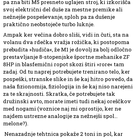
pa zna biti M5 presneto uglajen stroj, ki izkorišča
svoj električni del duše za mestne premike ali
nežnejše pospeševanje, sploh pa za dušenje
praktično neobstoječe turbo luknje.
Ampak ker večina dobro sliši, vidi in čuti, sta na
volanu dva rdečka vražja rožička, ki postopoma
prebudita »hudiča«, že M1 je dovolj za bolj odločno
prestavljanje 8-stopenjske športne mehanike ZF
8HP in blasfemični ropot skozi štiri »rore« tam
zadaj. Od tu naprej potrebujete trenirano telo, ker
pospeški, stranske slike in še kaj hitro povedo, da
naša fizionomija, fiziologija in še kaj niso narejeni
za te skrajnosti. Skratka, če potrebujete tak
družinski avto, morate imeti tudi nekaj oreščkov
med nogami (voznice naj mi oprostijo, ker ne
najdem ustrezne analogije za nežnejši spol…
melone?).
Nenazadnje tehtnica pokaže 2 toni in pol, kar