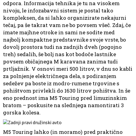
odpora. Informacija tehnika je tu na visokem
nivoju, le infozabavni sistem je postal tako
kompleksen, da si lahko organizirate nekajurni
tečaj, pa še takrat vam ne bo povsem všeč. Zdaj, če
imate majhne otroke in sami ne sodite med
najbolj kompaktne predstavnike svoje vrste, bo
dovolj prostora tudi na zadnjih dveh (pogojno
treh) sedalih, še bolj nas kot bodoče lastnike
povsem običajnega M karavana zanima tudi
prtljažnik. V osnovi meri 500 litrov, v dnu so kabli
za polnjenje električnega dela, s podiranjem
sedežev pa boste iz modro-rumene trgovine s
pohištvom privlekli do 1630 litrov pohištva. In še
eno prednost ima M5 Touring pred limuzinskim
bratom – poskusite na slednjega namontirati 3
gorska kolesa.
M5 Touring lahko (in moramo) pred praktično