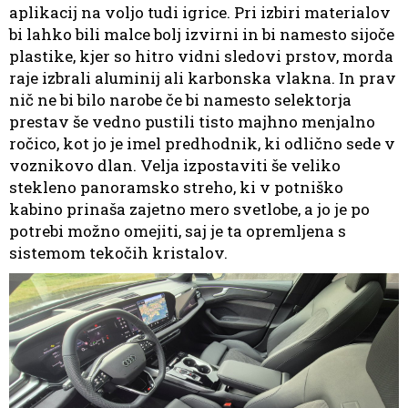
aplikacij na voljo tudi igrice. Pri izbiri materialov
bi lahko bili malce bolj izvirni in bi namesto sijoče
plastike, kjer so hitro vidni sledovi prstov, morda
raje izbrali aluminij ali karbonska vlakna. In prav
nič ne bi bilo narobe če bi namesto selektorja
prestav še vedno pustili tisto majhno menjalno
ročico, kot jo je imel predhodnik, ki odlično sede v
voznikovo dlan. Velja izpostaviti še veliko
stekleno panoramsko streho, ki v potniško
kabino prinaša zajetno mero svetlobe, a jo je po
potrebi možno omejiti, saj je ta opremljena s
sistemom tekočih kristalov.