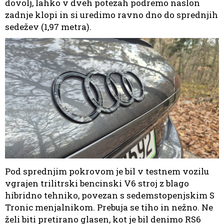
dovolj, lahko v dveh potezah podremo naslon
zadnje klopi in si uredimo ravno dno do sprednjih
sedežev (1,97 metra).
Pod sprednjim pokrovom je bil v testnem vozilu
vgrajen trilitrski bencinski V6 stroj z blago
hibridno tehniko, povezan s sedemstopenjskim S
Tronic menjalnikom. Prebuja se tiho in nežno. Ne
želi biti pretirano glasen, kot je bil denimo RS6