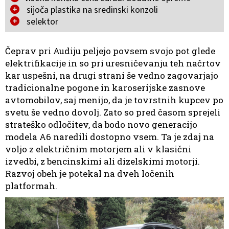
sijoča plastika na sredinski konzoli
selektor
Čeprav pri Audiju peljejo povsem svojo pot glede
elektrifikacije in so pri uresničevanju teh načrtov
kar uspešni, na drugi strani še vedno zagovarjajo
tradicionalne pogone in karoserijske zasnove
avtomobilov, saj menijo, da je tovrstnih kupcev po
svetu še vedno dovolj. Zato so pred časom sprejeli
strateško odločitev, da bodo novo generacijo
modela A6 naredili dostopno vsem. Ta je zdaj na
voljo z električnim motorjem ali v klasični
izvedbi, z bencinskimi ali dizelskimi motorji.
Razvoj obeh je potekal na dveh ločenih
platformah.