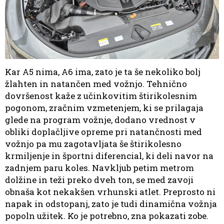
Kar A5 nima, A6 ima, zato je ta še nekoliko bolj
žlahten in natančen med vožnjo. Tehnično
dovršenost kaže z učinkovitim štirikolesnim
pogonom, zračnim vzmetenjem, ki se prilagaja
glede na program vožnje, dodano vrednost v
obliki doplačljive opreme pri natančnosti med
vožnjo pa mu zagotavljata še štirikolesno
krmiljenje in športni diferencial, ki deli navor na
zadnjem paru koles. Navkljub petim metrom
dolžine in teži preko dveh ton, se med zavoji
obnaša kot nekakšen vrhunski atlet. Preprosto ni
napak in odstopanj, zato je tudi dinamična vožnja
popoln užitek. Ko je potrebno, zna pokazati zobe.