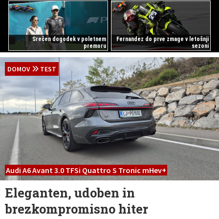
Srečen dogodek v poletnem
Fernandez do prve zmage v letošnji
premoru
sezoni
DOMOV
TEST
Audi A6 Avant 3.0 TFSi Quattro S Tronic mHev+
Eleganten, udoben in
brezkompromisno hiter