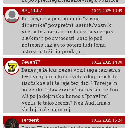
BP_11.07
10.12.2025 13:49
Kaj češ, če si pod pojmom "vozna
dinamika" povprečni lastnik/voznik
vozila te znamke predstavlja vožnjo z
200km/h po avtocesti. Zato je pač
potrebno tak avto potem tudi temu
ustrezno tržit in prodajat....
7even77
10.12.2025 14:30
Danes je že kar nekaj vozil tega razreda s
težo vsaj tam okoli dveh kilogramskih
tisočakov ali še raje čez, drži? Torej je in
bo veliko "glav živine" na cestah, očitno.
Ali pa je dejansko konec s "pravimi"
vozili, le tako rečem? Nek Audi ima s
slednjim še najmanj.
serpent
10.12.2025 15:24
7even77, spregledal si, da ne samo da je