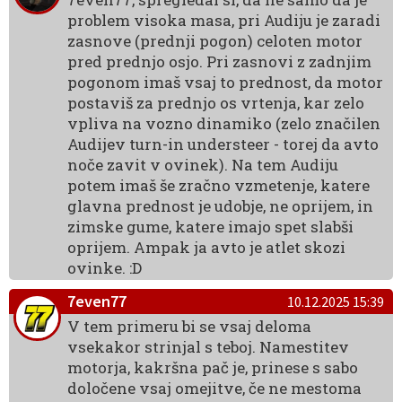
problem visoka masa, pri Audiju je zaradi
zasnove (prednji pogon) celoten motor
pred prednjo osjo. Pri zasnovi z zadnjim
pogonom imaš vsaj to prednost, da motor
postaviš za prednjo os vrtenja, kar zelo
vpliva na vozno dinamiko (zelo značilen
Audijev turn-in understeer - torej da avto
noče zavit v ovinek). Na tem Audiju
potem imaš še zračno vzmetenje, katere
glavna prednost je udobje, ne oprijem, in
zimske gume, katere imajo spet slabši
oprijem. Ampak ja avto je atlet skozi
ovinke. :D
7even77
10.12.2025 15:39
V tem primeru bi se vsaj deloma
vsekakor strinjal s teboj. Namestitev
motorja, kakršna pač je, prinese s sabo
določene vsaj omejitve, če ne mestoma