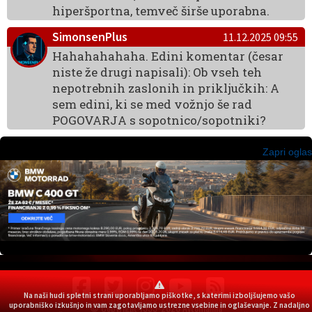
hiperšportna, temveč širše uporabna.
SimonsenPlus
11.12.2025 09:55
Hahahahahaha. Edini komentar (česar
niste že drugi napisali): Ob vseh teh
nepotrebnih zaslonih in priključkih: A
sem edini, ki se med vožnjo še rad
POGOVARJA s sopotnico/sopotniki?
Zapri oglas
Na naši hudi spletni strani uporabljamo piškotke, s katerimi izboljšujemo vašo
© Copyright 1999-2026 Avtomanija
uporabniško izkušnjo in vam zagotavljamo ustrezne vsebine in oglaševanje. Z nadaljno