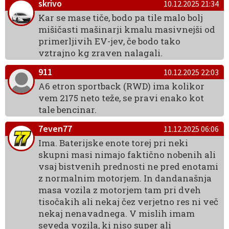
skrivo
10.12.2025 21:34
Kar se mase tiče, bodo pa tile malo bolj
mišičasti mašinarji kmalu masivnejši od
primerljivih EV-jev, če bodo tako
vztrajno kg zraven nalagali.
911
10.12.2025 22:03
A6 etron sportback (RWD) ima kolikor
vem 2175 neto teže, se pravi enako kot
tale bencinar.
7even77
11.12.2025 06:06
Ima. Baterijske enote torej pri neki
skupni masi nimajo faktično nobenih ali
vsaj bistvenih prednosti ne pred enotami
z normalnim motorjem. In dandanašnja
masa vozila z motorjem tam pri dveh
tisočakih ali nekaj čez verjetno res ni več
nekaj nenavadnega. V mislih imam
seveda vozila, ki niso super ali