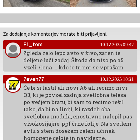
Za dodajanje komentarjev morate biti prijavljeni.
F1_tom
10.12.2025 09:42
Zgleda zelo lepo avto v živo, zaren te
deljene luči zadaj. Škoda da niso po a5
vzeli. Cena ... kdo je tu nor se vprašam
7even77
10.12.2025 10:31
Če bi si lastil ali novi A6 ali recimo nivi
Q3, ki je povzel zadnja svetlobna telesa
po večjem bratu, bi sam to recimo rešil
tako, da bi na liniji, ki razdeli oba
svetlobna modula, enostavno nalepil pas
visokosijajne, ppf črne folije. Na svetlem
avtu s stem dosežem želeni učinek
homogene celote in navidezne,