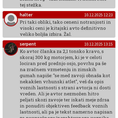
tej stežka.
halter
10.12.2025 12:23
Pri taki obliki, tako ceneni notranjosti in
visoki ceni je kitajski avto definitivno
veliko boljša izbira. Žal.
serpent
10.12.2025 13:15
Ko avtor članka za 2,1 tonsko kravo, s
skoraj 300 kg motorjem, ki je v celoti
lociran pred prednjo osjo, povrhu pa še
na zračnem vzmetenju in zimskih
gumah napiše: "se med zavoji obnaša kot
nekakšen vrhunski atlet", veš da opis
voznih lastnosti s strani avtorja ni dosti
vreden. Ali je avtor nezmožen hitro
peljati skozi zavoje ter iskati meje zdrsa
in ponuditi objektiven feedback voznih
lastnosti, ali pa je tekst namerno napisan
za povprečnega/nezahtevnega voznika.