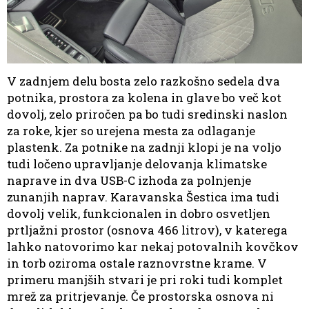
V zadnjem delu bosta zelo razkošno sedela dva
potnika, prostora za kolena in glave bo več kot
dovolj, zelo priročen pa bo tudi sredinski naslon
za roke, kjer so urejena mesta za odlaganje
plastenk. Za potnike na zadnji klopi je na voljo
tudi ločeno upravljanje delovanja klimatske
naprave in dva USB-C izhoda za polnjenje
zunanjih naprav. Karavanska Šestica ima tudi
dovolj velik, funkcionalen in dobro osvetljen
prtljažni prostor (osnova 466 litrov), v katerega
lahko natovorimo kar nekaj potovalnih kovčkov
in torb oziroma ostale raznovrstne krame. V
primeru manjših stvari je pri roki tudi komplet
mrež za pritrjevanje. Če prostorska osnova ni