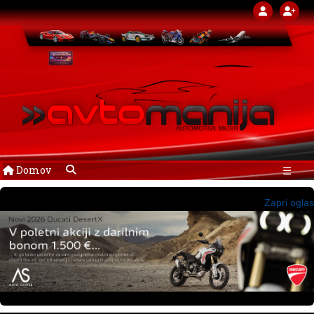
Domov
☰
Zapri oglas