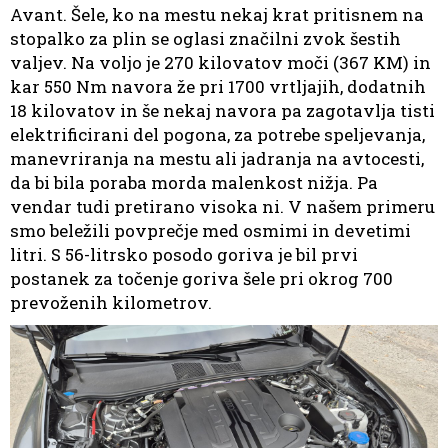
Avant. Šele, ko na mestu nekaj krat pritisnem na
stopalko za plin se oglasi značilni zvok šestih
valjev. Na voljo je 270 kilovatov moči (367 KM) in
kar 550 Nm navora že pri 1700 vrtljajih, dodatnih
18 kilovatov in še nekaj navora pa zagotavlja tisti
elektrificirani del pogona, za potrebe speljevanja,
manevriranja na mestu ali jadranja na avtocesti,
da bi bila poraba morda malenkost nižja. Pa
vendar tudi pretirano visoka ni. V našem primeru
smo beležili povprečje med osmimi in devetimi
litri. S 56-litrsko posodo goriva je bil prvi
postanek za točenje goriva šele pri okrog 700
prevoženih kilometrov.