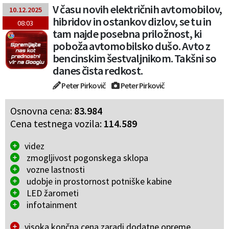
V času novih električnih avtomobilov,
10.12.2025
hibridov in ostankov dizlov, se tu in
08:03
tam najde posebna priložnost, ki
poboža avtomobilsko dušo. Avto z
bencinskim šestvaljnikom. Takšni so
danes čista redkost.
Peter Pirkovič
Peter Pirkovič
Osnovna cena:
83.984
Cena testnega vozila:
114.589
videz
zmogljivost pogonskega sklopa
vozne lastnosti
udobje in prostornost potniške kabine
LED žarometi
infotainment
visoka končna cena zaradi dodatne opreme