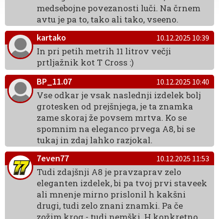
medsebojne povezanosti luči. Na črnem
avtu je pa to, tako ali tako, vseeno.
kartako
10.12.2025 10:39
In pri petih metrih 11 litrov večji
prtljažnik kot T Cross :)
BP_11.07
10.12.2025 10:40
Vse odkar je vsak naslednji izdelek bolj
grotesken od prejšnjega, je ta znamka
zame skoraj že povsem mrtva. Ko se
spomnim na eleganco prvega A8, bi se
tukaj in zdaj lahko razjokal.
7even77
10.12.2025 11:53
Tudi zdajšnji A8 je pravzaprav zelo
eleganten izdelek, bi pa tvoj prvi staveek
ali mnenje mirno prislonil h kakšni
drugi, tudi zelo znani znamki. Pa če
zožim krog - tudi nemški. H konkretno