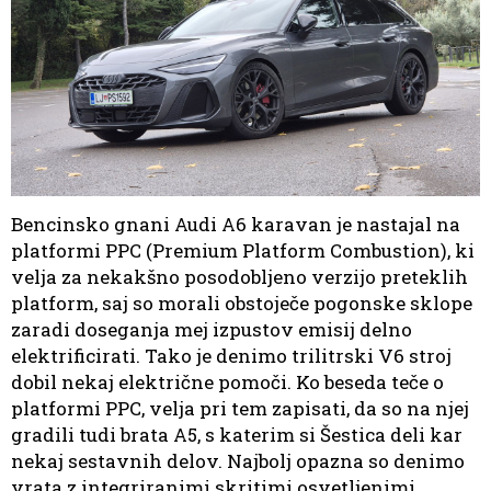
Bencinsko gnani Audi A6 karavan je nastajal na
platformi PPC (Premium Platform Combustion), ki
velja za nekakšno posodobljeno verzijo preteklih
platform, saj so morali obstoječe pogonske sklope
zaradi doseganja mej izpustov emisij delno
elektrificirati. Tako je denimo trilitrski V6 stroj
dobil nekaj električne pomoči. Ko beseda teče o
platformi PPC, velja pri tem zapisati, da so na njej
gradili tudi brata A5, s katerim si Šestica deli kar
nekaj sestavnih delov. Najbolj opazna so denimo
vrata z integriranimi skritimi osvetljenimi