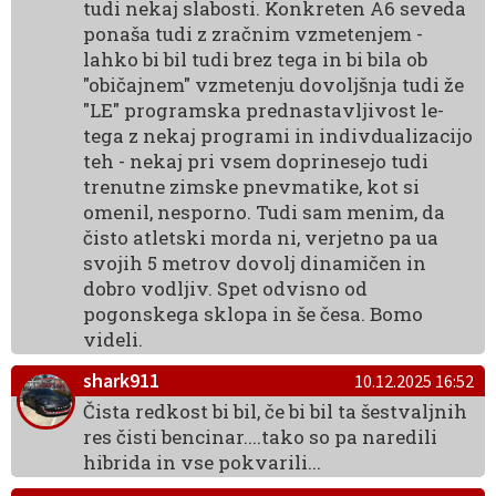
tudi nekaj slabosti. Konkreten A6 seveda
ponaša tudi z zračnim vzmetenjem -
lahko bi bil tudi brez tega in bi bila ob
"običajnem" vzmetenju dovoljšnja tudi že
"LE" programska prednastavljivost le-
tega z nekaj programi in indivdualizacijo
teh - nekaj pri vsem doprinesejo tudi
trenutne zimske pnevmatike, kot si
omenil, nesporno. Tudi sam menim, da
čisto atletski morda ni, verjetno pa ua
svojih 5 metrov dovolj dinamičen in
dobro vodljiv. Spet odvisno od
pogonskega sklopa in še česa. Bomo
videli.
shark911
10.12.2025 16:52
Čista redkost bi bil, če bi bil ta šestvaljnih
res čisti bencinar....tako so pa naredili
hibrida in vse pokvarili...