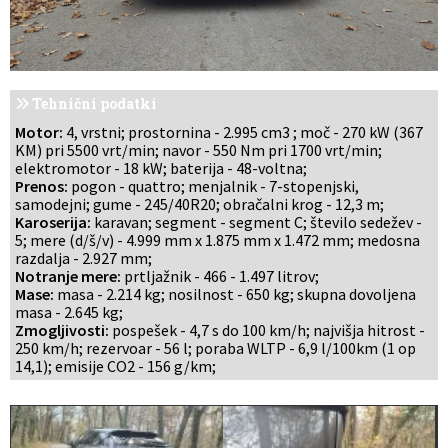
Tehnični podatki
Motor:
4, vrstni; prostornina - 2.995 cm3 ; moč - 270 kW (367
KM) pri 5500 vrt/min; navor - 550 Nm pri 1700 vrt/min;
elektromotor - 18 kW; baterija - 48-voltna;
Prenos:
pogon - quattro; menjalnik - 7-stopenjski,
samodejni; gume - 245/40R20; obračalni krog - 12,3 m;
Karoserija:
karavan; segment - segment C; število sedežev -
5; mere (d/š/v) - 4.999 mm x 1.875 mm x 1.472 mm; medosna
razdalja - 2.927 mm;
Notranje mere:
prtljažnik - 466 - 1.497 litrov;
Mase:
masa - 2.214 kg; nosilnost - 650 kg; skupna dovoljena
masa - 2.645 kg;
Zmogljivosti:
pospešek - 4,7 s do 100 km/h; najvišja hitrost -
250 km/h; rezervoar - 56 l; poraba WLTP - 6,9 l/100km (1 op
14,1); emisije CO2 - 156 g/km;