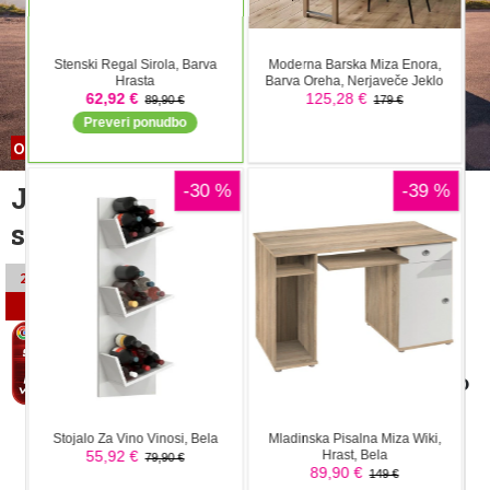
Odhod prvega oblikovalca
Jaguar je imel drugačno
strategijo, a so jo povozili
V teh dneh je prišla tudi uradna
24.03.2026
potrditev, da bo dolgoletni vodja
07:11
oblikovanja pri Jaguar Land Rover,
Gerry McGovern, konec tega meseca
tudi uradno zapustil podjetje. Novico
so zaposlenim sporočili z internim
obvestilom.
Peter Pirkovič
Jaguar