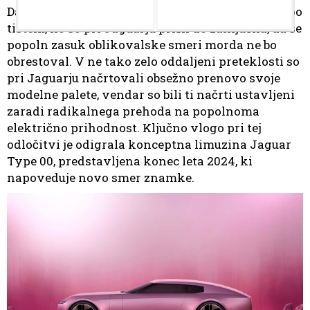
Da je McGovern na izhodnih vratih je bilo jasno po
tistem, ko so pri Jaguarju prišli do zaključka, da se
popoln zasuk oblikovalske smeri morda ne bo
obrestoval. V ne tako zelo oddaljeni preteklosti so
pri Jaguarju načrtovali obsežno prenovo svoje
modelne palete, vendar so bili ti načrti ustavljeni
zaradi radikalnega prehoda na popolnoma
električno prihodnost. Ključno vlogo pri tej
odločitvi je odigrala konceptna limuzina Jaguar
Type 00, predstavljena konec leta 2024, ki
napoveduje novo smer znamke.