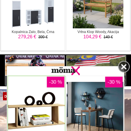
Martin do zmage ob popolni
10 dirkačev pozna dirkališče Sepang
dominaciji Aprilie
International Circuit
DOMOV
NOVICE