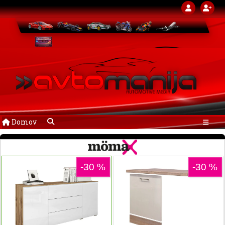
Domov
☰