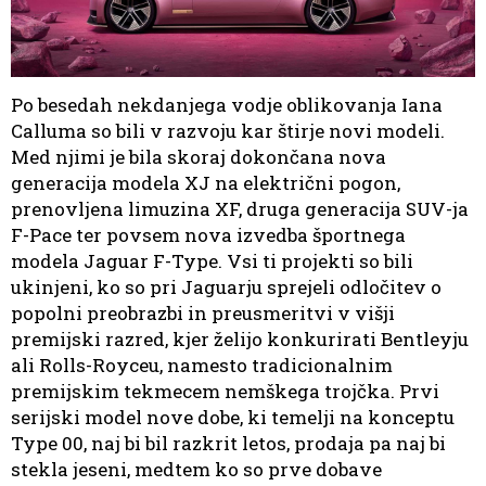
Po besedah nekdanjega vodje oblikovanja Iana
Calluma so bili v razvoju kar štirje novi modeli.
Med njimi je bila skoraj dokončana nova
generacija modela XJ na električni pogon,
prenovljena limuzina XF, druga generacija SUV-ja
F-Pace ter povsem nova izvedba športnega
modela Jaguar F-Type. Vsi ti projekti so bili
ukinjeni, ko so pri Jaguarju sprejeli odločitev o
popolni preobrazbi in preusmeritvi v višji
premijski razred, kjer želijo konkurirati Bentleyju
ali Rolls-Royceu, namesto tradicionalnim
premijskim tekmecem nemškega trojčka. Prvi
serijski model nove dobe, ki temelji na konceptu
Type 00, naj bi bil razkrit letos, prodaja pa naj bi
stekla jeseni, medtem ko so prve dobave