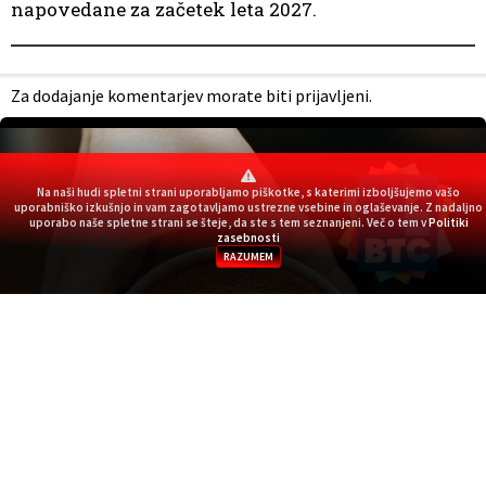
napovedane za začetek leta 2027.
Za dodajanje komentarjev morate biti prijavljeni.
Na naši hudi spletni strani uporabljamo piškotke, s katerimi izboljšujemo vašo
uporabniško izkušnjo in vam zagotavljamo ustrezne vsebine in oglaševanje. Z nadaljno
uporabo naše spletne strani se šteje, da ste s tem seznanjeni. Več o tem v
Politiki
zasebnosti
RAZUMEM