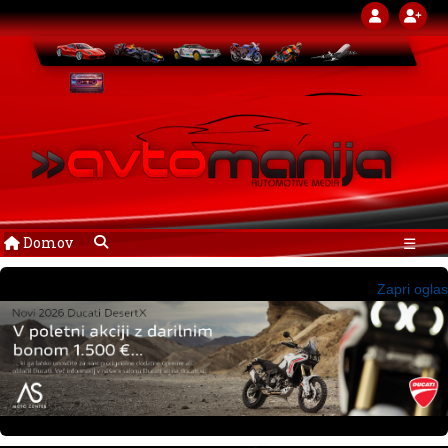
Domov
☰
Zapri oglas