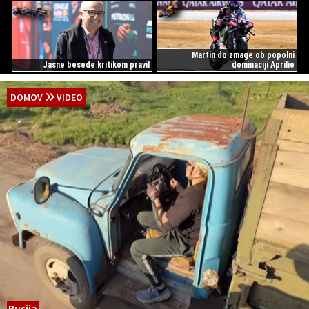
Martin do zmage ob popolni
Jasne besede kritikom pravil
dominaciji Aprilie
DOMOV
VIDEO
Rusija