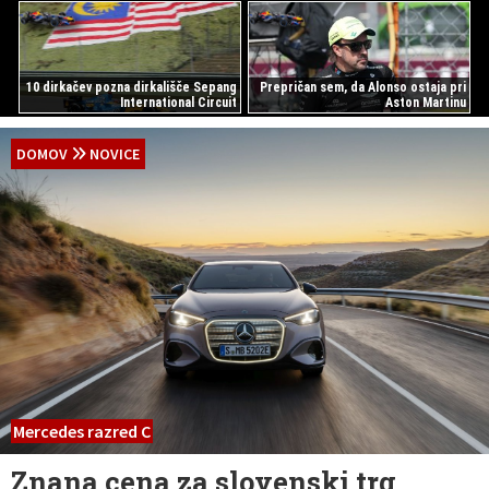
10 dirkačev pozna dirkališče Sepang
Prepričan sem, da Alonso ostaja pri
International Circuit
Aston Martinu
DOMOV
NOVICE
Mercedes razred C
Znana cena za slovenski trg