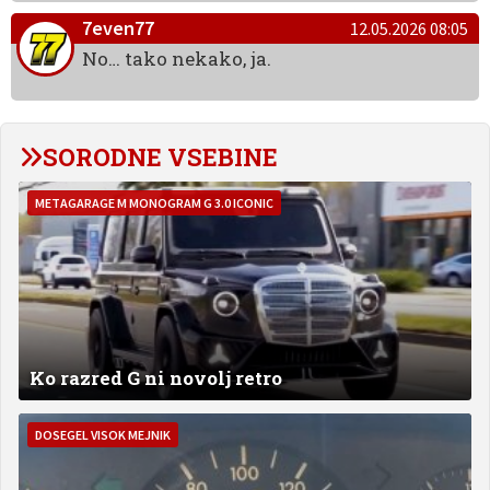
7even77
12.05.2026 08:05
No… tako nekako, ja.
SORODNE VSEBINE
METAGARAGE M MONOGRAM G 3.0 ICONIC
Ko razred G ni novolj retro
DOSEGEL VISOK MEJNIK