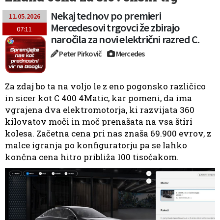
Nekaj tednov po premieri
11.05.2026
Mercedesovi trgovci že zbirajo
07:11
naročila za novi električni razred C.
Peter Pirkovič
Mercedes
Za zdaj bo ta na voljo le z eno pogonsko različico
in sicer kot C 400 4Matic, kar pomeni, da ima
vgrajena dva elektromotorja, ki razvijata 360
kilovatov moči in moč prenašata na vsa štiri
kolesa. Začetna cena pri nas znaša 69.900 evrov, z
malce igranja po konfiguratorju pa se lahko
končna cena hitro približa 100 tisočakom.