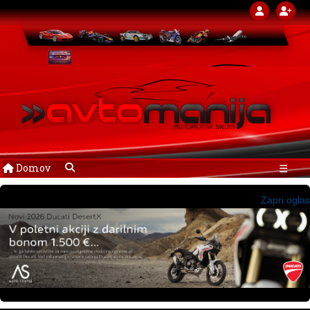
Domov
☰
Zapri oglas