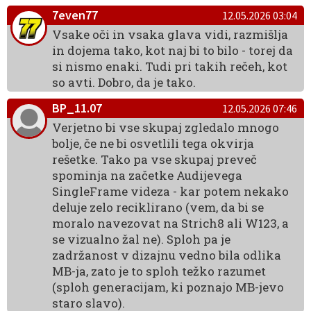
7even77
12.05.2026 03:04
Vsake oči in vsaka glava vidi, razmišlja
in dojema tako, kot naj bi to bilo - torej da
si nismo enaki. Tudi pri takih rečeh, kot
so avti. Dobro, da je tako.
BP_11.07
12.05.2026 07:46
Verjetno bi vse skupaj zgledalo mnogo
bolje, če ne bi osvetlili tega okvirja
rešetke. Tako pa vse skupaj preveč
spominja na začetke Audijevega
SingleFrame videza - kar potem nekako
deluje zelo reciklirano (vem, da bi se
moralo navezovat na Strich8 ali W123, a
se vizualno žal ne). Sploh pa je
zadržanost v dizajnu vedno bila odlika
MB-ja, zato je to sploh težko razumet
(sploh generacijam, ki poznajo MB-jevo
staro slavo).