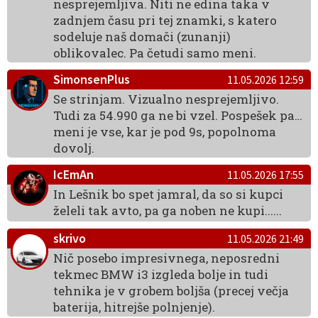
nesprejemljiva. Niti ne edina taka v
zadnjem času pri tej znamki, s katero
sodeluje naš domači (zunanji)
oblikovalec. Pa četudi samo meni.
SimonsenPlus
11.05.2026 12:59
Se strinjam. Vizualno nesprejemljivo.
Tudi za 54.990 ga ne bi vzel. Pospešek pa…
meni je vse, kar je pod 9s, popolnoma
dovolj.
IcEmAn
11.05.2026 17:55
In Lešnik bo spet jamral, da so si kupci
želeli tak avto, pa ga noben ne kupi......
skrivo
11.05.2026 21:49
Nič posebo impresivnega, neposredni
tekmec BMW i3 izgleda bolje in tudi
tehnika je v grobem boljša (precej večja
baterija, hitrejše polnjenje).