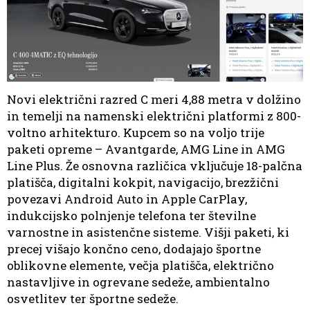
Novi električni razred C meri 4,88 metra v dolžino
in temelji na namenski električni platformi z 800-
voltno arhitekturo. Kupcem so na voljo trije
paketi opreme – Avantgarde, AMG Line in AMG
Line Plus. Že osnovna različica vključuje 18-palčna
platišča, digitalni kokpit, navigacijo, brezžični
povezavi Android Auto in Apple CarPlay,
indukcijsko polnjenje telefona ter številne
varnostne in asistenčne sisteme. Višji paketi, ki
precej višajo končno ceno, dodajajo športne
oblikovne elemente, večja platišča, električno
nastavljive in ogrevane sedeže, ambientalno
osvetlitev ter športne sedeže.