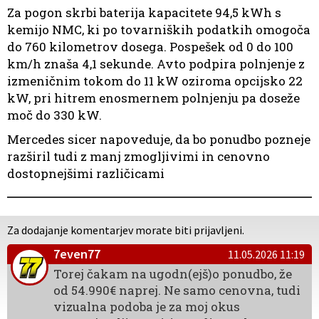
Za pogon skrbi baterija kapacitete 94,5 kWh s
kemijo NMC, ki po tovarniških podatkih omogoča
do 760 kilometrov dosega. Pospešek od 0 do 100
km/h znaša 4,1 sekunde. Avto podpira polnjenje z
izmeničnim tokom do 11 kW oziroma opcijsko 22
kW, pri hitrem enosmernem polnjenju pa doseže
moč do 330 kW.
Mercedes sicer napoveduje, da bo ponudbo pozneje
razširil tudi z manj zmogljivimi in cenovno
dostopnejšimi različicami
Za dodajanje komentarjev morate biti prijavljeni.
7even77
11.05.2026 11:19
Torej čakam na ugodn(ejš)o ponudbo, že
od 54.990€ naprej. Ne samo cenovna, tudi
vizualna podoba je za moj okus