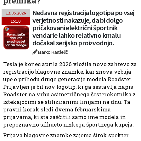
premika?
Nedavna registracija logotipa po vsej
12.05.2026
verjetnosti nakazuje, da bi dolgo
15:10
pričakovani električni športnik
vendarle lahko relativno kmalu
dočakal serijsko proizvodnjo.
Marko Hanželič
Tesla je konec aprila 2026 vložila novo zahtevo za
registracijo blagovne znamke, kar znova vzbuja
upe o prihodu druge generacije modela Roadster.
Prijavljen je bil nov logotip, ki ga sestavlja napis
Roadster na vrhu asimetričnega šesterokotnika z
iztekajočimi se stiliziranimi linijami na dnu. Ta
pravni korak sledi dvema februarskima
prijavama, ki sta zaščitili samo ime modela in
prepoznavno silhueto nizkega športnega kupeja.
Prijava blagovne znamke zajema širok spekter