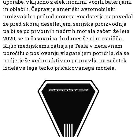
uporabe, vključno z električnimi vozili, baterijami
in oblačili. Čeprav je ameriški avtomobilski
proizvajalec prihod novega Roadsterja napovedal
že pred skoraj desetletjem, serijska proizvodnja
pa bi se po prvotnih načrtih morala začeti že leta
2020, se ta časovnica do danes še ni uresničila.
Kljub medijskemu zatišju je Tesla v nedavnem
poročilu o poslovanju vlagateljem potrdila, da se
podjetje še vedno aktivno pripravlja na začetek
izdelave tega težko pričakovanega modela.