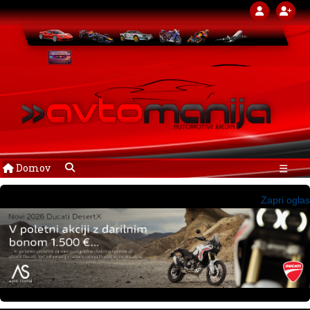
Domov
☰
Zapri oglas