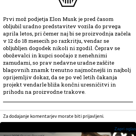
Prvi mož podjetja Elon Musk je pred časom
obljubil uradno predstavitev vozila do prvega
aprila letos, pri čemer naj bi se proizvodnja začela
v 12 do 18 mesecih po razkritju, vendar se
obljubljen dogodek nikoli ni zgodil. Čeprav se
oboževalci in kupci soočajo z nenehnimi
zamudami, so prav nedavne uradne zaščite
blagovnih znamk trenutno najmočnejši in najbolj
oprijemljiv dokaz, da se po več letih čakanja
projekt vendarle bliža končni uresničitvi in
prihodu na proizvodne trakove.
Za dodajanje komentarjev morate biti prijavljeni.
Zapri oglas