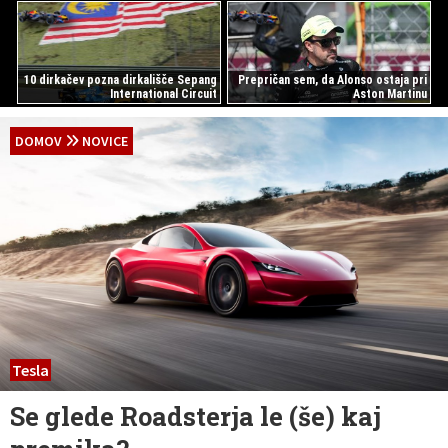
10 dirkačev pozna dirkališče Sepang
Prepričan sem, da Alonso ostaja pri
International Circuit
Aston Martinu
DOMOV
NOVICE
Tesla
Se glede Roadsterja le (še) kaj