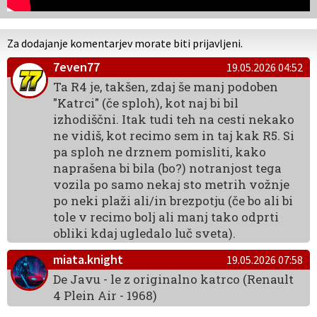
Za dodajanje komentarjev morate biti prijavljeni.
7even77
19.05.2026 04:52
Ta R4 je, takšen, zdaj še manj podoben
"Katrci" (če sploh), kot naj bi bil
izhodiščni. Itak tudi teh na cesti nekako
ne vidiš, kot recimo sem in taj kak R5. Si
pa sploh ne drznem pomisliti, kako
naprašena bi bila (bo?) notranjost tega
vozila po samo nekaj sto metrih vožnje
po neki plaži ali/in brezpotju (če bo ali bi
tole v recimo bolj ali manj tako odprti
obliki kdaj ugledalo luč sveta).
miata.knight
19.05.2026 07:58
De Javu - le z originalno katrco (Renault
4 Plein Air - 1968)