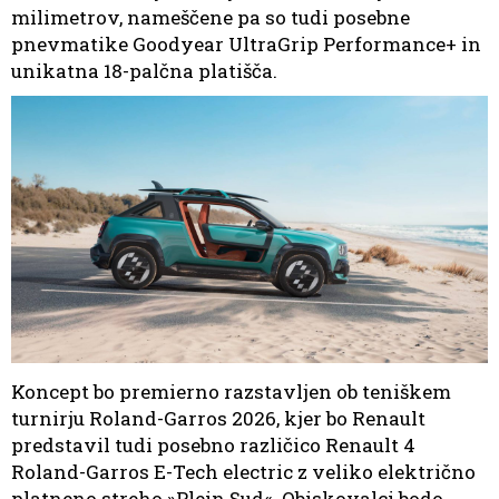
milimetrov, nameščene pa so tudi posebne
pnevmatike Goodyear UltraGrip Performance+ in
unikatna 18-palčna platišča.
Koncept bo premierno razstavljen ob teniškem
turnirju Roland-Garros 2026, kjer bo Renault
predstavil tudi posebno različico Renault 4
Roland-Garros E-Tech electric z veliko električno
platneno streho »Plein Sud«. Obiskovalci bodo