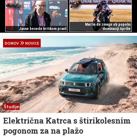
Martin do zmage ob popolni
Jasne besede kritikom pravil
dominaciji Aprilie
DOMOV
NOVICE
Študije
Električna Katrca s štirikolesnim
pogonom za na plažo