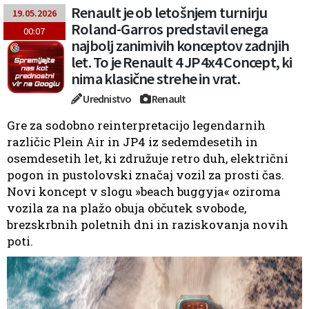
Renault je ob letošnjem turnirju
19.05.2026
Roland-Garros predstavil enega
00:07
najbolj zanimivih konceptov zadnjih
let. To je Renault 4 JP4x4 Concept, ki
nima klasične strehe in vrat.
Urednistvo
Renault
Gre za sodobno reinterpretacijo legendarnih
različic Plein Air in JP4 iz sedemdesetih in
osemdesetih let, ki združuje retro duh, električni
pogon in pustolovski značaj vozil za prosti čas.
Novi koncept v slogu »beach buggyja« oziroma
vozila za na plažo obuja občutek svobode,
brezskrbnih poletnih dni in raziskovanja novih
poti.