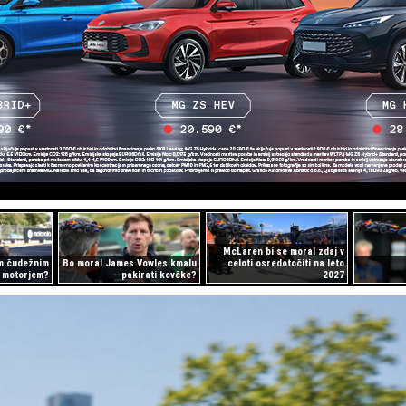
McLaren bi se moral zdaj v
m čudežnim
Bo moral James Vowles kmalu
celoti osredotočiti na leto
motorjem?
pakirati kovčke?
2027