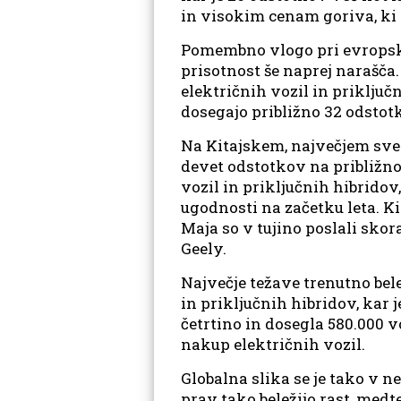
in visokim cenam goriva, ki
Pomembno vlogo pri evropski 
prisotnost še naprej narašča
električnih vozil in priključ
dosegajo približno 32 odstot
Na Kitajskem, največjem sveto
devet odstotkov na približno 
vozil in priključnih hibridov
ugodnosti na začetku leta. K
Maja so v tujino poslali skor
Geely.
Največje težave trenutno bel
in priključnih hibridov, kar 
četrtino in dosegla 580.000 
nakup električnih vozil.
Globalna slika se je tako v n
prav tako beležijo rast, med