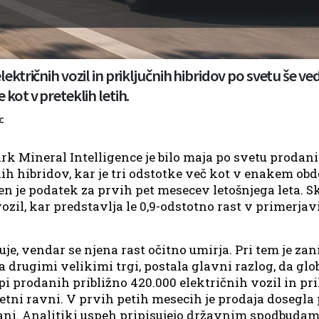
lektričnih vozil in priključnih hibridov po svetu še ve
 kot v preteklih letih.
c
 Mineral Intelligence je bilo maja po svetu prodanih
nih hibridov, kar je tri odstotke več kot v enakem ob
ren je podatek za prvih pet mesecev letošnjega leta. S
 vozil, kar predstavlja le 0,9-odstotno rast v primerja
juje, vendar se njena rast očitno umirja. Pri tem je za
za drugimi velikimi trgi, postala glavni razlog, da glo
opi prodanih približno 420.000 električnih vozil in pr
tni ravni. V prvih petih mesecih je prodaja dosegla 
lani. Analitiki uspeh pripisujejo državnim spodbudam