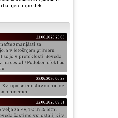
da bo njen napredek
21.06.2026 23:06
z nafte zmanjšati za
ijo, a v letošnjem primeru
t so jo v preteklosti. Seveda
ev na cestah! Podoben efekt bo
du.
22.06.2026 06:33
%. Evropa se enostavno nič ne
ma o ničemer.
22.06.2026 09:31
velja za FV, TČ in 15 letni
seveda častimo vsi ostali, ki v