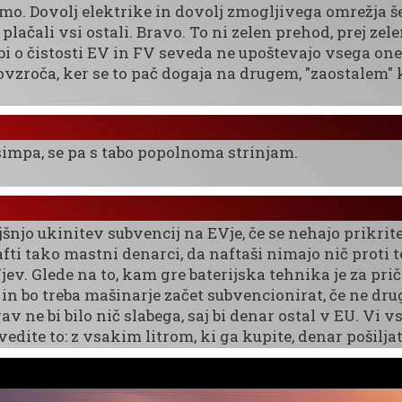
mo. Dovolj elektrike in dovolj zmogljivega omrežja š
plačali vsi ostali. Bravo. To ni zelen prehod, prej zel
bi o čistosti EV in FV seveda ne upoštevajo vsega on
ovzroča, ker se to pač dogaja na drugem, "zaostalem" 
impa, se pa s tabo popolnoma strinjam.
jšnjo ukinitev subvencij na EVje, če se nehajo prikrit
ti tako mastni denarci, da naftaši nimajo nič proti 
ev. Glede na to, kam gre baterijska tehnika je za pri
 in bo treba mašinarje začet subvencionirat, če ne dru
v ne bi bilo nič slabega, saj bi denar ostal v EU. Vi 
edite to: z vsakim litrom, ki ga kupite, denar pošilja