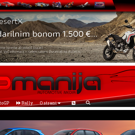
toGP
Rally
O strani