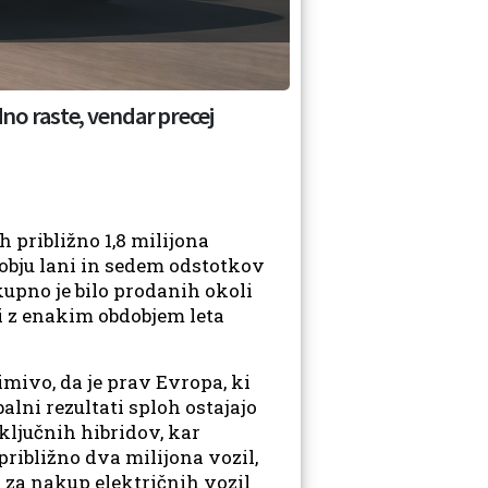
dno raste, vendar precej
 približno 1,8 milijona
dobju lani in sedem odstotkov
kupno je bilo prodanih okoli
vi z enakim obdobjem leta
nimivo, da je prav Evropa, ki
balni rezultati sploh ostajajo
iključnih hibridov, kar
približno dva milijona vozil,
 za nakup električnih vozil