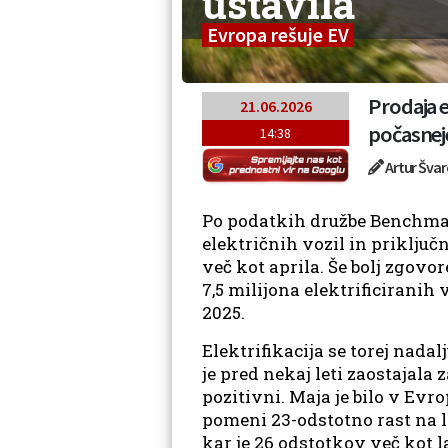
ustavila
Evropa rešuje EV
Prodaja e
21.06.2026
počasneje
14:38
Artur Švar
Po podatkih družbe Benchmark
električnih vozil in priključ
več kot aprila. Še bolj zgovo
7,5 milijona elektrificiranih
2025.
Elektrifikacija se torej nadal
je pred nekaj leti zaostajala 
pozitivni. Maja je bilo v Evr
pomeni 23-odstotno rast na le
kar je 26 odstotkov več kot 