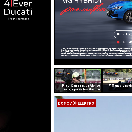
Prepričan sem, da Alonso
V Monzo z novi
ostaja pri Aston Martinu
DOMOV
ELEKTRO