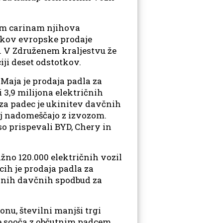
nim carinam njihova
otkov evropske prodaje
je. V Združenem kraljestvu že
iji deset odstotkov.
 Maja je prodaja padla za
 3,9 milijona električnih
g za padec je ukinitev davčnih
lj nadomeščajo z izvozom.
 so prispevali BYD, Chery in
žno 120.000 električnih vozil
cih je prodaja padla za
eznih davčnih spodbud za
onu, številni manjši trgi
se sooča z občutnim padcem.