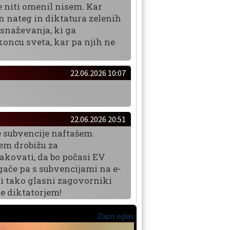
e niti omenil nisem. Kar
en nateg in diktatura zelenih
esnaževanja, ki ga
koncu sveta, kar pa njih ne
22.06.2026 10:07
22.06.2026 20:51
e subvencije naftašem.
tem drobižu za
čakovati, da bo počasi EV
gače pa s subvencijami na e-
vsi tako glasni zagovorniki
te diktatorjem!
Zapri oglas