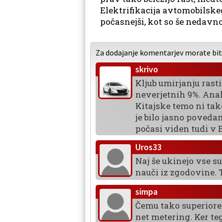
Elektrifikacija avtomobilskeg
počasnejši, kot so še nedavno
Za dodajanje komentarjev morate biti 
skrivo
Kljub umirjanju rasti
neverjetnih 9%. Anali
Kitajske temo ni tako
je bilo jasno poveda
počasi viden tudi v 
Uros33
Naj še ukinejo vse s
nauči iz zgodovine. 
simpa
Čemu tako superioren 
net metering. Ker teg