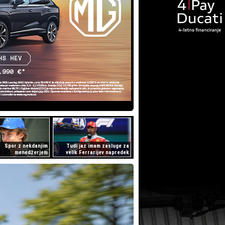
Spor z nekdanjim
Tudi jaz imam zasluge za
menedžerjem
velik Ferrarijev napredek