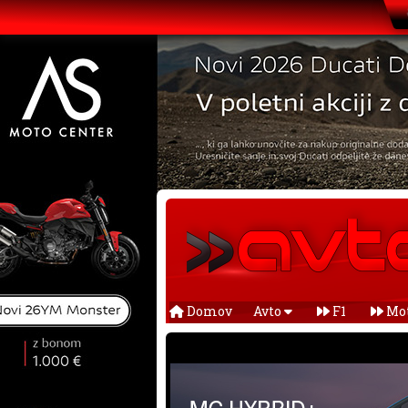
Domov
Avto
F1
Mo