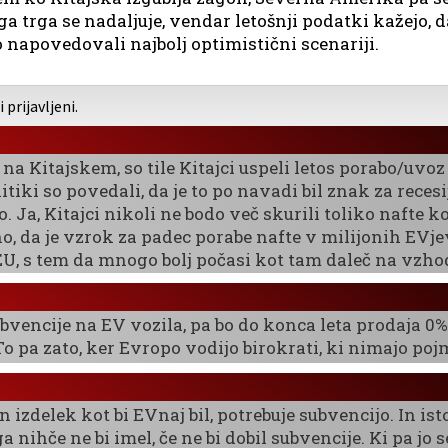
a trga se nadaljuje, vendar letošnji podatki kažejo, 
 napovedovali najbolj optimistični scenariji.
prijavljeni.
 na Kitajskem, so tile Kitajci uspeli letos porabo/uvo
tiki so povedali, da je to po navadi bil znak za reces
. Ja, Kitajci nikoli ne bodo več skurili toliko nafte ko
no, da je vzrok za padec porabe nafte v milijonih EVj
EU, s tem da mnogo bolj počasi kot tam daleč na vzho
ubvencije na EV vozila, pa bo do konca leta prodaja 0
To pa zato, ker Evropo vodijo birokrati, ki nimajo poj
izdelek kot bi EVnaj bil, potrebuje subvencijo. In isto 
a nihče ne bi imel, če ne bi dobil subvencije. Ki pa jo 