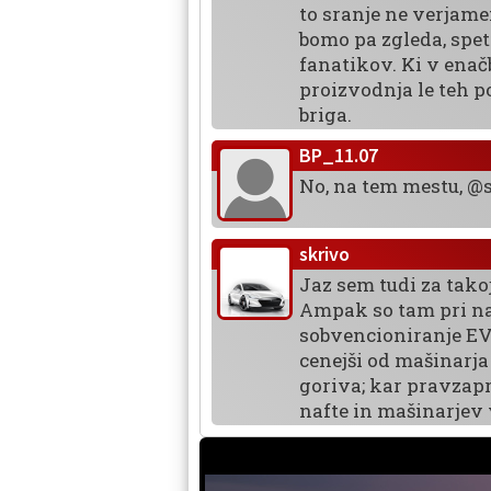
to sranje ne verjame
bomo pa zgleda, spet 
fanatikov. Ki v enač
proizvodnja le teh p
briga.
BP_11.07
No, na tem mestu, @s
skrivo
Jaz sem tudi za tako
Ampak so tam pri naf
sobvencioniranje EVj
cenejši od mašinarja
goriva; kar pravzapra
nafte in mašinarjev v