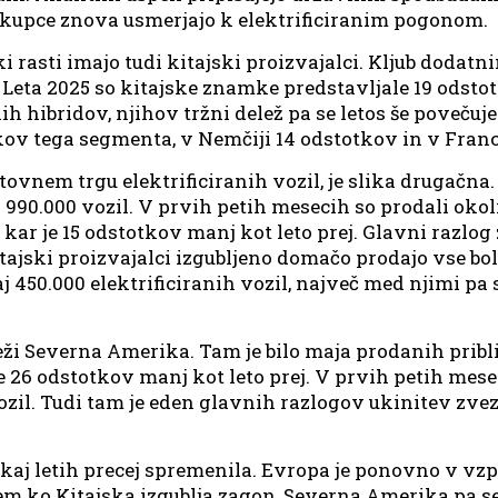
 kupce znova usmerjajo k elektrificiranim pogonom.
rasti imajo tudi kitajski proizvajalci. Kljub dodat
. Leta 2025 so kitajske znamke predstavljale 19 odst
nih hibridov, njihov tržni delež pa se letos še poveču
kov tega segmenta, v Nemčiji 14 odstotkov in v Franc
vnem trgu elektrificiranih vozil, je slika drugačna.
990.000 vozil. V prvih petih mesecih so prodali okoli
, kar je 15 odstotkov manj kot leto prej. Glavni razlo
itajski proizvajalci izgubljeno domačo prodajo vse bo
aj 450.000 elektrificiranih vozil, največ med njimi pa
eži Severna Amerika. Tam je bilo maja prodanih pribli
je 26 odstotkov manj kot leto prej. V prvih petih mese
vozil. Tudi tam je eden glavnih razlogov ukinitev zv
ekaj letih precej spremenila. Evropa je ponovno v vzp
tem ko Kitajska izgublja zagon, Severna Amerika pa 