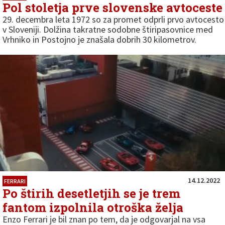
Pol stoletja prve slovenske avtoceste
29. decembra leta 1972 so za promet odprli prvo avtocesto
v Sloveniji. Dolžina takratne sodobne štiripasovnice med
Vrhniko in Postojno je znašala dobrih 30 kilometrov.
14.12.2022
FERRARI
Po štirih desetletjih se je trem
fantom izpolnila otroška želja
Enzo Ferrari je bil znan po tem, da je odgovarjal na vsa