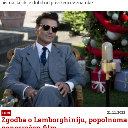
pisma, ki jih je dobil od privržencev znamke.
21.11.2022
FILMI
Zgodba o Lamborghiniju, popolnoma
ponesrečen film