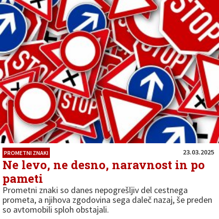
23.03.2025
PROMETNI ZNAKI
Ne levo, ne desno, naravnost in po
pameti
Prometni znaki so danes nepogrešljiv del cestnega
prometa, a njihova zgodovina sega daleč nazaj, še preden
so avtomobili sploh obstajali.