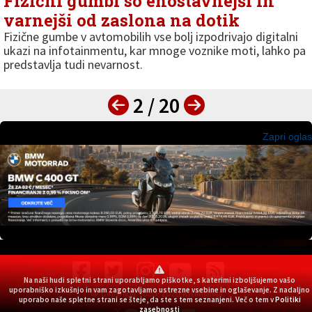
Fizični gumbi so enostavnejši in
varnejši od zaslona na dotik
Fizične gumbe v avtomobilih vse bolj izpodrivajo digitalni
ukazi na infotainmentu, kar mnoge voznike moti, lahko pa
predstavlja tudi nevarnost.
2 / 20
Zapri oglas
Na naši hudi spletni strani uporabljamo piškotke, s katerimi izboljšujemo vašo
© Copyright 1999-2026 Avtomanija
uporabniško izkušnjo in vam zagotavljamo ustrezne vsebine in oglaševanje. Z nadaljno
uporabo naše spletne strani se šteje, da ste s tem seznanjeni. Več o tem v
Politiki
zasebnosti