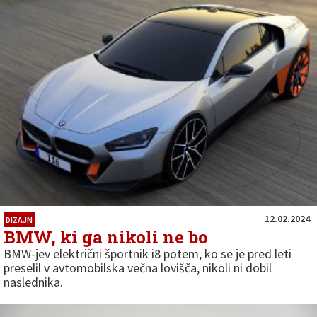
12.02.2024
DIZAJN
BMW, ki ga nikoli ne bo
BMW-jev električni športnik i8 potem, ko se je pred leti
preselil v avtomobilska večna lovišča, nikoli ni dobil
naslednika.