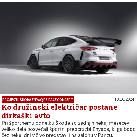
10.10.2024
PROJEKTI: ŠKODA ENYAQ RS RACE CONCEPT
Ko družinski električar postane
dirkaški avto
Pri športnemu oddelku Škode so zadnjih nekaj mesecev
veliko dela posvečali športni preobrazbi Enyaqa, ki ga bodo
čez nekaj dni v živo predstavili na salonu v Parizu.