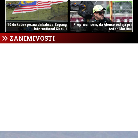
10 dirkačev pozna dirkališče Sepang
Prepričan sem, da Alonso ostaja pri
International Circuit
Aston Martinu
ZANIMIVOSTI