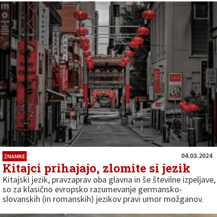
04.03.2024
ZNAMKE
Kitajci prihajajo, zlomite si jezik
Kitajski jezik, pravzaprav oba glavna in še številne izpeljave,
so za klasično evropsko razumevanje germansko-
slovanskih (in romanskih) jezikov pravi umor možganov.